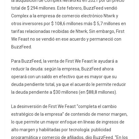
la adquisición de Complex Networks en 2021 por un precio
total de $ 294 millones. Este febrero, BuzzFeed vendió
Complex a la empresa de comercio electrónico Ntwrk y
otros inversores por $ 108,6 millones más $ 5,7 millones en
tarifas relacionadas recibidas de Ntwrk; Sin embargo, First
We Feast no se vendió en ese acuerdo y permaneció con
BuzzFeed.
Para BuzzFeed, la venta de First We Feast le ayudará a
reducir la deuda: según la empresa, BuzzFeed ahora
operará con un saldo en efectivo que es mayor que su
deuda pendiente total, ya que el acuerdo le permite reducir
la deuda pendiente a $30 millones (en $88,8 millones).
La desinversión de First We Feast “completa el cambio
estratégico de la empresa” de contenido de menor margen,
lo que permite un mayor enfoque en líneas de ingresos de
alto margen y habilitadas por tecnología: publicidad
programática y comercio de afiliados, dijo BuzzFeed. “En los