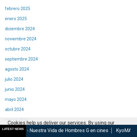
febrero 2025
enero 2025
diciembre 2024
noviembre 2024
octubre 2024
septiembre 2024
agosto 2024
julio 2024
junio 2024
mayo 2024
abril 2024
marzo 2024
Cookies help us deliver our services. By using our
febrero 2024
LATEST NEWS
 Vida de Hombres G en cines
KyoMAF 2026: Anuncian colabor
services, you agree to our use of cookies.
Got it