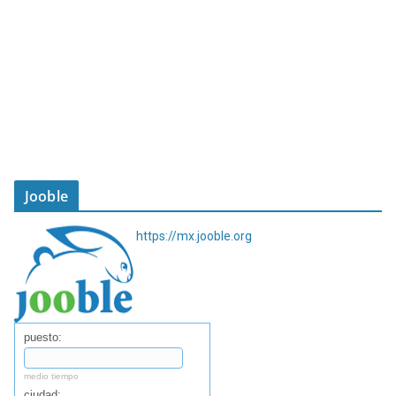
Jooble
https://mx.jooble.org
puesto:
medio tiempo
ciudad: