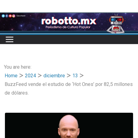
Skip
to
content
You are here:
Home
2024
diciembre
13
BuzzFeed vende el estudio de ‘Hot Ones’ por 82,5 millones
de dólares.