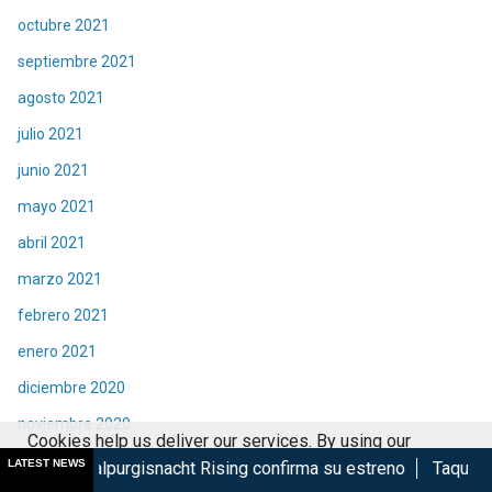
octubre 2021
septiembre 2021
agosto 2021
julio 2021
junio 2021
mayo 2021
abril 2021
marzo 2021
febrero 2021
enero 2021
diciembre 2020
noviembre 2020
Cookies help us deliver our services. By using our
octubre 2020
LATEST NEWS
isnacht Rising confirma su estreno
Taquilla de Spider-Man 
services, you agree to our use of cookies.
Got it