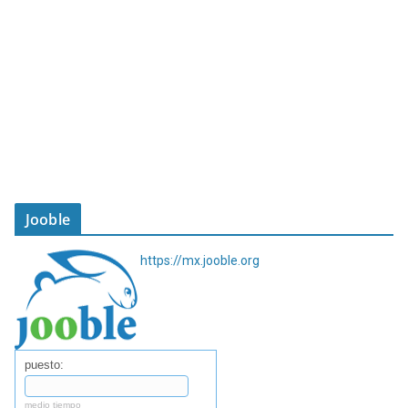
Jooble
https://mx.jooble.org
puesto:
medio tiempo