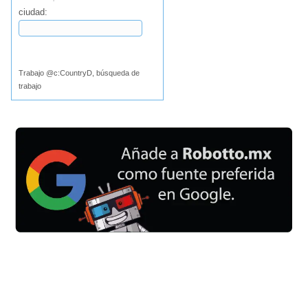
ciudad:
Buscar
Trabajo @c:CountryD, búsqueda de
trabajo