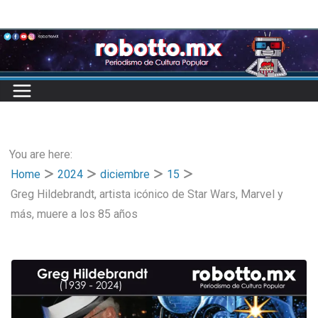
Skip
to
content
You are here:
Home
2024
diciembre
15
Greg Hildebrandt, artista icónico de Star Wars, Marvel y
más, muere a los 85 años