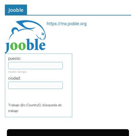
Jooble
https://mx.jooble.org
puesto:
medio tiempo
ciudad:
Buscar
Trabajo @c:CountryD, búsqueda de
trabajo