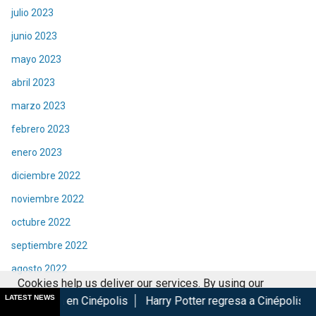
julio 2023
junio 2023
mayo 2023
abril 2023
marzo 2023
febrero 2023
enero 2023
diciembre 2022
noviembre 2022
octubre 2022
septiembre 2022
agosto 2022
Cookies help us deliver our services. By using our
julio 2022
LATEST NEWS
 Cinépolis
Harry Potter regresa a Cinépolis con menú y cole
services, you agree to our use of cookies.
Got it
junio 2022