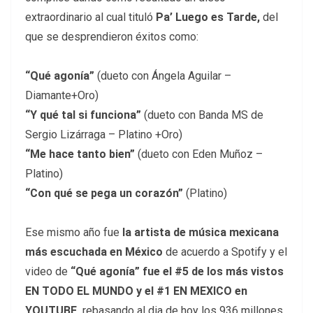
extraordinario al cual tituló
Pa’ Luego es Tarde,
del
que se desprendieron éxitos como:
“Qué agonía”
(dueto con Ángela Aguilar –
Diamante+Oro)
“Y qué tal si funciona”
(dueto con Banda MS de
Sergio Lizárraga – Platino +Oro)
“Me hace tanto bien”
(dueto con Eden Muñoz –
Platino)
“Con qué se pega un corazón”
(Platino)
Ese mismo año fue
la artista de música mexicana
más escuchada en México
de acuerdo a Spotify y el
video de
“Qué agonía” fue el #5 de los más vistos
EN
TODO EL MUNDO y el #1 EN MEXICO en
YOUTUBE,
rebasando al dia de hoy los 936 millones