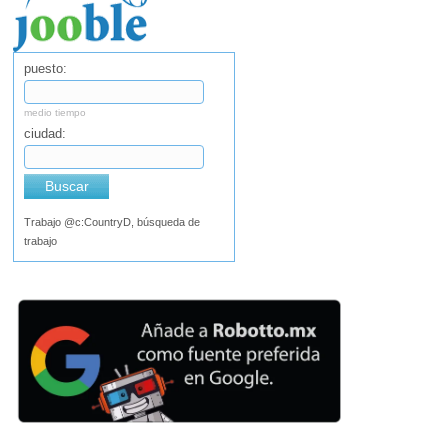
puesto:
medio tiempo
ciudad:
Buscar
Trabajo @c:CountryD, búsqueda de
trabajo