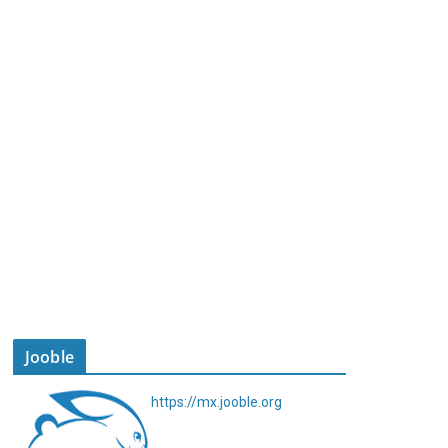
Jooble
https://mx.jooble.org