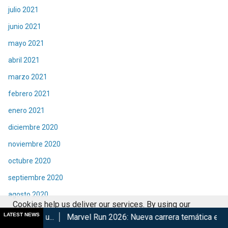
julio 2021
junio 2021
mayo 2021
abril 2021
marzo 2021
febrero 2021
enero 2021
diciembre 2020
noviembre 2020
octubre 2020
septiembre 2020
agosto 2020
Cookies help us deliver our services. By using our
julio 2020
LATEST NEWS
Marvel Run 2026: Nueva carrera temática en CDMX
Retorna
services, you agree to our use of cookies.
Got it
junio 2020