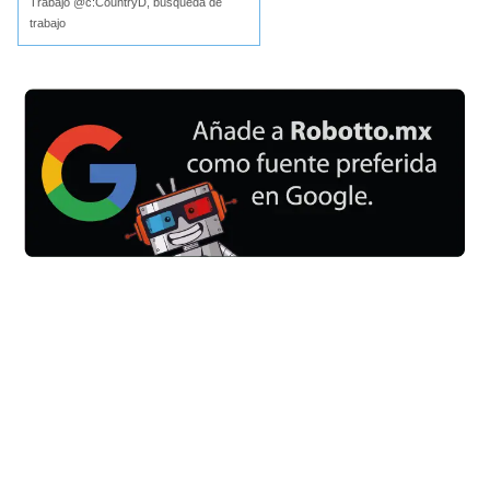
Trabajo @c:CountryD, búsqueda de
trabajo