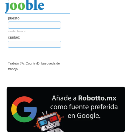
puesto:
medio tiempo
ciudad:
Buscar
Trabajo @c:CountryD, búsqueda de
trabajo