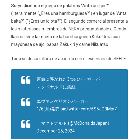
Soryu diciendo el juego de palabras “Anta burger?”
(literalmente “¿Eres una hamburguesa?”) en lugar de “Anta
baka?” (“¿Eres un idiota?”). El segundo comercial presenta a
los misteriosos miembros de NERV preguntándole a Gendo
Ikari si tiene la receta de la hamburguesa Koku Uma con
mayonesa de ajo, papas Zakukiri y carne Nikuatsu.
Todo se desarrollará de acuerdo con el escenario de SEELE.
運命に導かれた3つのバーガーが
マクドナルドに集結。
エヴァンゲリオンバーガー
1/6(月)発売
pic.twitter.com/6S5JO3Mpi7
— マクドナルド (@McDonaldsJapan)
December 25, 2024