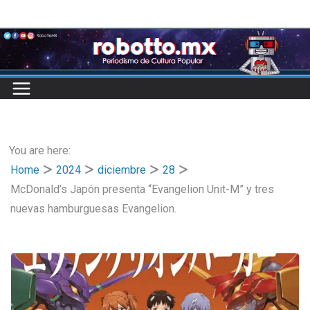
Skip
to
content
You are here:
Home
2024
diciembre
28
McDonald’s Japón presenta “Evangelion Unit-M” y tres
nuevas hamburguesas Evangelion.