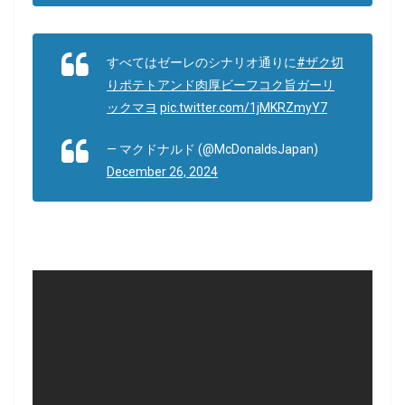
すべてはゼーレのシナリオ通りに
#ザク切
りポテトアンド肉厚ビーフコク旨ガーリ
ックマヨ
pic.twitter.com/1jMKRZmyY7
— マクドナルド (@McDonaldsJapan)
December 26, 2024