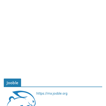
Jooble
https://mx.jooble.org