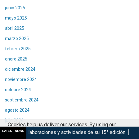
junio 2025
mayo 2025
abril 2025
marzo 2025
febrero 2025
enero 2025
diciembre 2024
noviembre 2024
octubre 2024
septiembre 2024
agosto 2024
julio 2024
Cookies help us deliver our services. By using our
junio 2024
LATEST NEWS
iones y actividades de su 15° edición
Marsupilami: Caos a 
services, you agree to our use of cookies.
Got it