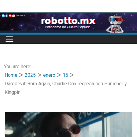
Skip
to
content
You are here:
Home
2025
enero
15
Daredevil: Born Again, Charlie Cox regresa con Punisher y
Kingpin