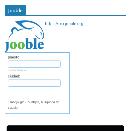
Jooble
https://mx.jooble.org
puesto:
medio tiempo
ciudad:
Buscar
Trabajo @c:CountryD, búsqueda de
trabajo