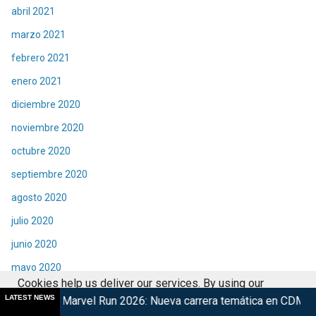
abril 2021
marzo 2021
febrero 2021
enero 2021
diciembre 2020
noviembre 2020
octubre 2020
septiembre 2020
agosto 2020
julio 2020
junio 2020
mayo 2020
Cookies help us deliver our services. By using our
abril 2020
LATEST NEWS
l Run 2026: Nueva carrera temática en CDMX
Retorna The Tr
services, you agree to our use of cookies.
Got it
marzo 2020