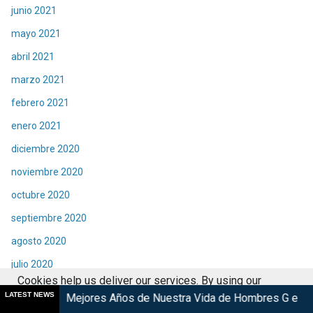
junio 2021
mayo 2021
abril 2021
marzo 2021
febrero 2021
enero 2021
diciembre 2020
noviembre 2020
octubre 2020
septiembre 2020
agosto 2020
julio 2020
Cookies help us deliver our services. By using our
junio 2020
LATEST NEWS
res Años de Nuestra Vida de Hombres G en cines
KyoMAF 20
services, you agree to our use of cookies.
Got it
mayo 2020