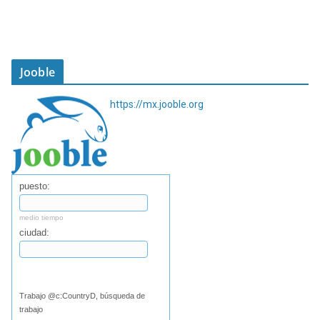
Jooble
https://mx.jooble.org
puesto:
medio tiempo
ciudad:
Buscar
Trabajo @c:CountryD, búsqueda de
trabajo