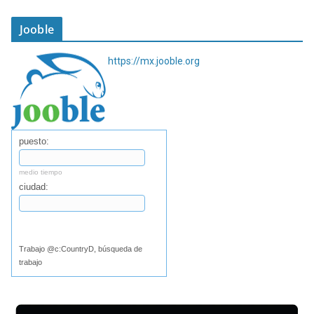
Jooble
https://mx.jooble.org
puesto:
medio tiempo
ciudad:
Buscar
Trabajo @c:CountryD, búsqueda de
trabajo