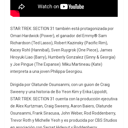
STAR TREK: SECTION 31 también está protagonizada por
Omari Hardwick (Power), el ganador del Emmy® Sam
Richardson (Ted Lasso), Robert Kazinsky (Pacific Rim),
Kacey Rohl (Hannibal), Sven Ruygrok (One Piece), James
Hiroyuki Liao (Barry), Humberly Gonzalez (Ginny & Georgia)
y Joe Pingue (The Expanse). Miku Martineau (Kate)
interpreta a una joven Philippa Georgiou.
Dirigida por Olatunde Osunsanmi, con un guion de Craig
Sweeny y una historia de Bo Yeon Kim y Erika Lippoldt,
STAR TREK: SECTION 31 cuenta con la producción ejecutiva
de Alex Kurtzman, Craig Sweeny, Aaron Baiers, Olatunde
Osunsanmi, Frank Siracusa, John Weber, Rod Roddenberry,
Trevor Roth y Michelle Yeoh y es producida por CBS Studios
en asociación con Secret Hideout y Roddenberry