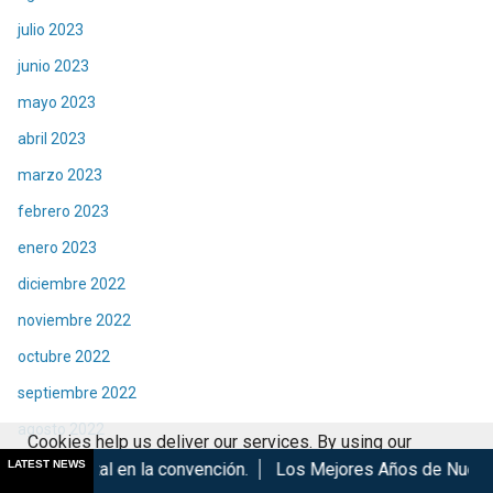
julio 2023
junio 2023
mayo 2023
abril 2023
marzo 2023
febrero 2023
enero 2023
diciembre 2022
noviembre 2022
octubre 2022
septiembre 2022
agosto 2022
Cookies help us deliver our services. By using our
julio 2022
LATEST NEWS
 la convención.
Los Mejores Años de Nuestra Vida de Hombr
services, you agree to our use of cookies.
Got it