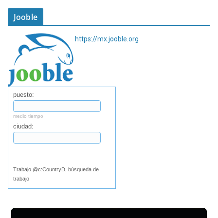
Jooble
https://mx.jooble.org
puesto:
medio tiempo
ciudad:
Buscar
Trabajo @c:CountryD, búsqueda de
trabajo