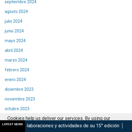
septiembre 2024
agosto 2024
julio 2024
junio 2024
mayo 2024
abril 2024
marzo 2024
febrero 2024
enero 2024
diciembre 2023
noviembre 2023
octubre 2023
Cookies help us deliver our services. By using our
septiembre 2023
LATEST NEWS
aciones y actividades de su 15° edición
Marsupilami: Caos a
services, you agree to our use of cookies.
Got it
agosto 2023