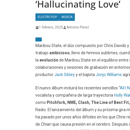
‘Hallucinating Love’
ELECTRO POP
MÚSICA
1 febrero, 2025
Antonio Perez
Maribou State, el dúo compuesto por Chris Davids y
trabajo
ambicioso
, lleno de himnos sublimes, cue
la
evolución
de Maribou State en el equilibrio entre
colaboraciones y sesiones de grabación en entornos
productor
Jack Sibley
y el bajista
Jonjo Williams
agre
El nuevo álbum incluirá los recientes sencillos “
All I 
vocalista y compañera de larga trayectoria
Holly Wa
como
Pitchfork, NME, Clash, The Line of Best Fit
Radio. El lanzamiento del álbum y su próxima gir
ha pasado por unos años difíciles en los que Chris 
de Chiari que causa presión en el cerebro. Después 