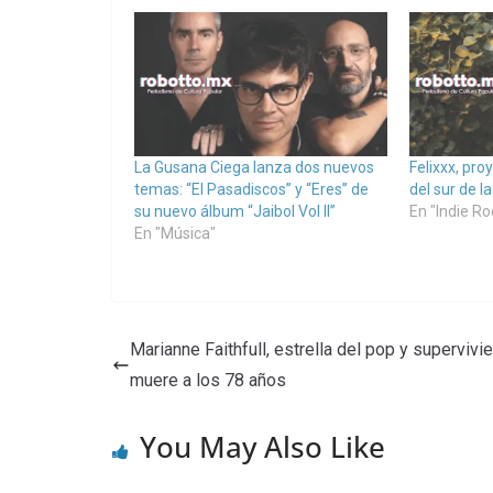
La Gusana Ciega lanza dos nuevos
Felixxx, pro
temas: “El Pasadiscos” y “Eres” de
del sur de l
su nuevo álbum “Jaibol Vol II”
En "Indie Ro
En "Música"
Marianne Faithfull, estrella del pop y supervivie
muere a los 78 años
You May Also Like