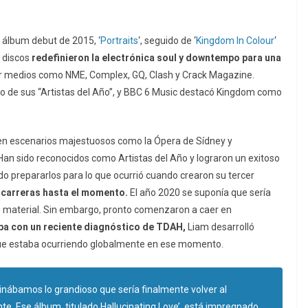
 álbum debut de 2015, ‘
Portraits
‘, seguido de ‘
Kingdom In Colour
‘
 discos
redefinieron la electrónica soul y downtempo para una
r medios como NME, Complex, GQ, Clash y Crack Magazine.
de sus “Artistas del Año”, y BBC 6 Music destacó Kingdom como
 en escenarios majestuosos como la Ópera de Sídney y
 Han sido reconocidos como Artistas del Año y lograron un exitoso
do prepararlos para lo que ocurrió cuando crearon su tercer
 carreras hasta el momento.
El año 2020 se suponía que sería
vo material. Sin embargo, pronto comenzaron a caer en
aba con un reciente diagnóstico de TDAH,
Liam desarrolló
 que estaba ocurriendo globalmente en ese momento.
nábamos lo grandioso que sería finalmente volver al
te. Ese álbum, titulado Hallucinating Love’, está impregnado