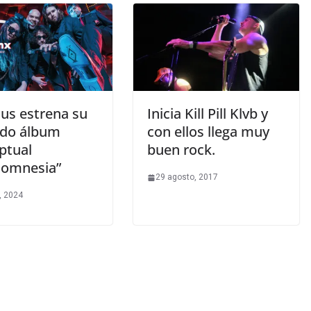
us estrena su
Inicia Kill Pill Klvb y
do álbum
con ellos llega muy
ptual
buen rock.
tomnesia”
29 agosto, 2017
, 2024