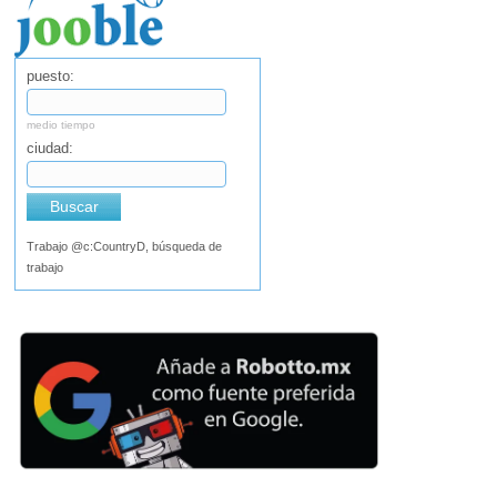
puesto:
medio tiempo
ciudad:
Buscar
Trabajo @c:CountryD, búsqueda de
trabajo