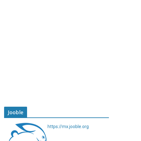
Jooble
https://mx.jooble.org