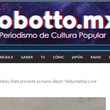
MÚSICA
GAMER
TV
CÓMIC
JAPÓN
RADIO
ribou State presenta su nuevo álbum ‘Hallucinating Love’