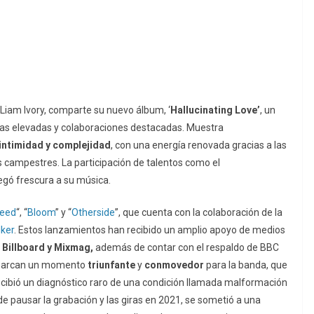
 Liam Ivory, comparte su nuevo álbum, ‘
Hallucinating Love’
, un
rdas elevadas y colaboraciones destacadas. Muestra
intimidad y complejidad
, con una energía renovada gracias a las
 campestres. La participación de talentos como el
gó frescura a su música.
Need
“, “
Bloom
” y “
Otherside
”, que cuenta con la colaboración de la
lker
. Estos lanzamientos han recibido un amplio apoyo de medios
, Billboard y Mixmag,
además de contar con el respaldo de BBC
a marcan un momento
triunfante
y
conmovedor
para la banda, que
recibió un diagnóstico raro de una condición llamada malformación
de pausar la grabación y las giras en 2021, se sometió a una