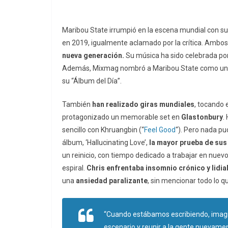
Maribou State irrumpió en la escena mundial con su
en 2019, igualmente aclamado por la crítica. Ambos
nueva generación.
Su música ha sido celebrada po
Además, Mixmag nombró a Maribou State como uno 
su “Álbum del Día”.
También
han realizado giras mundiales
, tocando
protagonizado un memorable set en
Glastonbury
.
sencillo con Khruangbin (“
Feel Good
“). Pero nada pu
álbum, ‘Hallucinating Love’,
la mayor prueba de sus
un reinicio, con tiempo dedicado a trabajar en nue
espiral.
Chris enfrentaba insomnio crónico y lidi
una
ansiedad paralizante
, sin mencionar todo lo
“Cuando estábamos escribiendo, imagi
escenario y reunir a la gente nuevamen