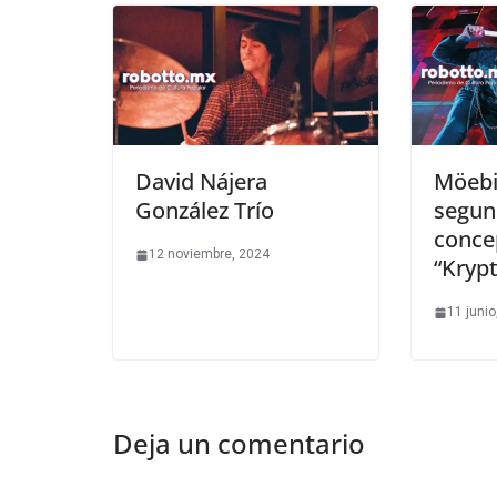
David Nájera
Möebi
González Trío
segun
conce
12 noviembre, 2024
“Kryp
11 junio
Deja un comentario