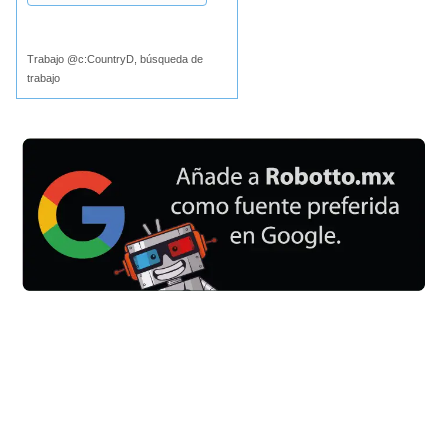
Buscar
Trabajo @c:CountryD, búsqueda de
trabajo