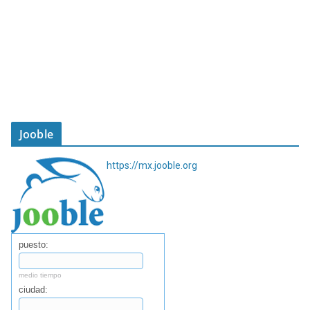
Jooble
https://mx.jooble.org
puesto:
medio tiempo
ciudad: