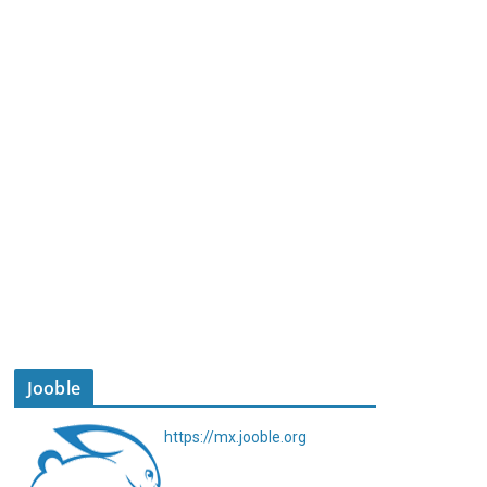
Jooble
https://mx.jooble.org