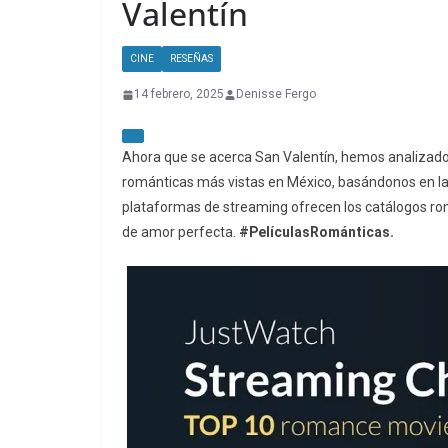
Valentín
CINE
RESEÑAS
14 febrero, 2025
Denisse Fergo
Ahora que se acerca San Valentín, hemos analizado 
románticas más vistas en México, basándonos en la 
plataformas de streaming ofrecen los catálogos romá
de amor perfecta.
#PelículasRománticas.