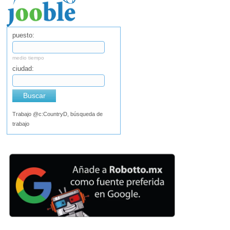
puesto:
medio tiempo
ciudad:
Buscar
Trabajo @c:CountryD, búsqueda de
trabajo