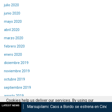
julio 2020
junio 2020
mayo 2020
abril 2020
marzo 2020
febrero 2020
enero 2020
diciembre 2019
noviembre 2019
octubre 2019
septiembre 2019
agosto 2019
Cookies help us deliver our services. By using our
julio 2019
LATEST NEWS
Marsupilami: Caos a Bordo se estrena en Cinépolis
Harry Po
services, you agree to our use of cookies.
Got it