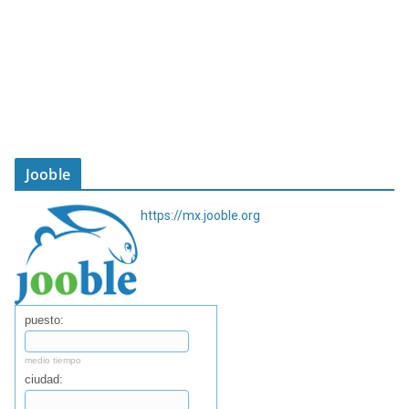
Jooble
https://mx.jooble.org
puesto:
medio tiempo
ciudad: