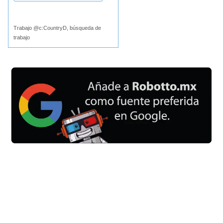
Buscar
Trabajo @c:CountryD, búsqueda de
trabajo