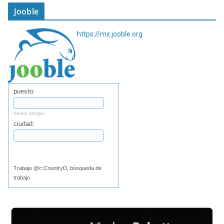
Jooble
https://mx.jooble.org
puesto:
medio tiempo
ciudad:
Buscar
Trabajo @c:CountryD, búsqueda de
trabajo