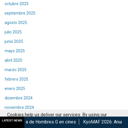
octubre 2025
septiembre 2025
agosto 2025
julio 2025
junio 2025
mayo 2025
abril 2025
marzo 2025
febrero 2025
enero 2025
diciembre 2024
noviembre 2024
Cookies help us deliver our services. By using our
octubre 2024
LATEST NEWS
Hombres G en cines
KyoMAF 2026: Anuncian colaboraciones y
services, you agree to our use of cookies.
Got it
septiembre 2024