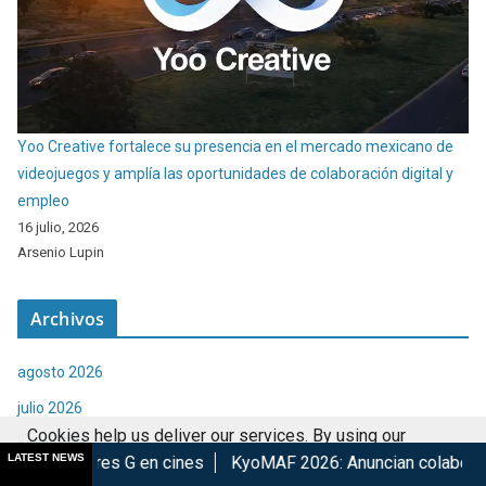
Yoo Creative fortalece su presencia en el mercado mexicano de
videojuegos y amplía las oportunidades de colaboración digital y
empleo
16 julio, 2026
Arsenio Lupin
Archivos
agosto 2026
julio 2026
Cookies help us deliver our services. By using our
junio 2026
LATEST NEWS
en cines
KyoMAF 2026: Anuncian colaboraciones y actividade
services, you agree to our use of cookies.
Got it
mayo 2026