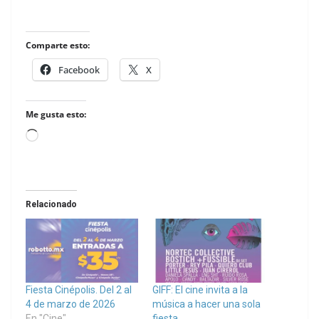
Comparte esto:
Facebook
X
Me gusta esto:
Loading…
Relacionado
Fiesta Cinépolis. Del 2 al
GIFF: El cine invita a la
4 de marzo de 2026
música a hacer una sola
En "Cine"
fiesta.