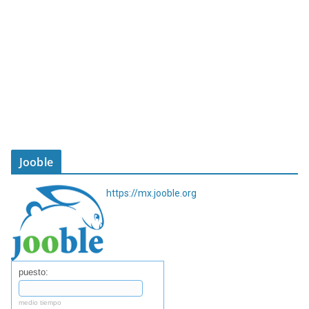
Jooble
https://mx.jooble.org
puesto:
medio tiempo