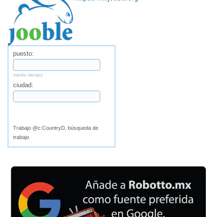
puesto:
medio tiempo
ciudad:
Buscar
Trabajo @c:CountryD, búsqueda de
trabajo