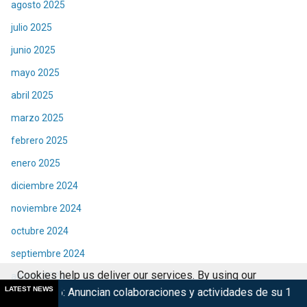
agosto 2025
julio 2025
junio 2025
mayo 2025
abril 2025
marzo 2025
febrero 2025
enero 2025
diciembre 2024
noviembre 2024
octubre 2024
septiembre 2024
Cookies help us deliver our services. By using our
agosto 2024
LATEST NEWS
cian colaboraciones y actividades de su 15° edición
Marsup
services, you agree to our use of cookies.
Got it
julio 2024