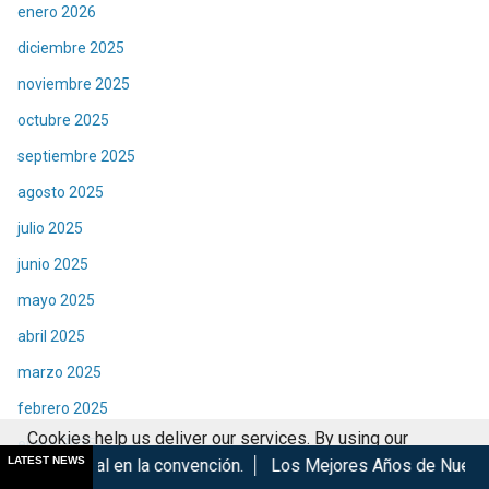
enero 2026
diciembre 2025
noviembre 2025
octubre 2025
septiembre 2025
agosto 2025
julio 2025
junio 2025
mayo 2025
abril 2025
marzo 2025
febrero 2025
Cookies help us deliver our services. By using our
enero 2025
LATEST NEWS
la convención.
Los Mejores Años de Nuestra Vida de Hombres
services, you agree to our use of cookies.
Got it
diciembre 2024