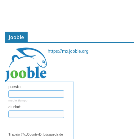
Jooble
https://mx.jooble.org
puesto:
medio tiempo
ciudad:
Buscar
Trabajo @c:CountryD, búsqueda de