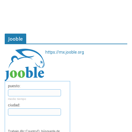
Jooble
https://mx.jooble.org
puesto:
medio tiempo
ciudad:
Buscar
Trabajo @c:CountryD, búsqueda de