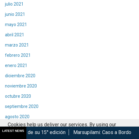
julio 2021
junio 2021
mayo 2021
abril 2021
marzo 2021
febrero 2021
enero 2021
diciembre 2020
noviembre 2020
octubre 2020
septiembre 2020
agosto 2020
Cookies help us deliver our services. By using our
julio 2020
LATEST NEWS
 15° edición
Marsupilami: Caos a Bordo se estrena en Cinépo
services, you agree to our use of cookies.
Got it
junio 2020