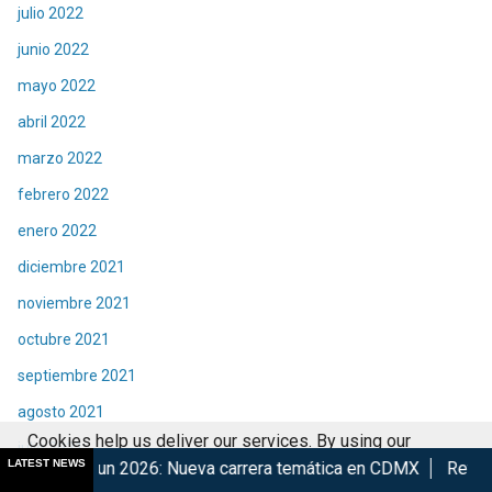
julio 2022
junio 2022
mayo 2022
abril 2022
marzo 2022
febrero 2022
enero 2022
diciembre 2021
noviembre 2021
octubre 2021
septiembre 2021
agosto 2021
Cookies help us deliver our services. By using our
julio 2021
LATEST NEWS
026: Nueva carrera temática en CDMX
Retorna The Transform
services, you agree to our use of cookies.
Got it
junio 2021