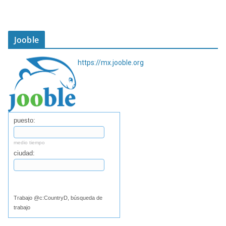
Jooble
https://mx.jooble.org
puesto:
medio tiempo
ciudad:
Buscar
Trabajo @c:CountryD, búsqueda de
trabajo