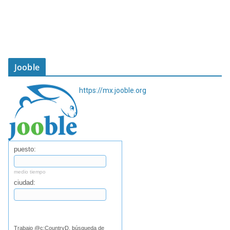
Jooble
https://mx.jooble.org
puesto:
medio tiempo
ciudad:
Buscar
Trabajo @c:CountryD, búsqueda de