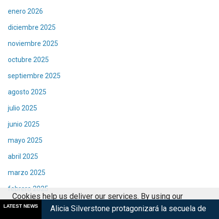
enero 2026
diciembre 2025
noviembre 2025
octubre 2025
septiembre 2025
agosto 2025
julio 2025
junio 2025
mayo 2025
abril 2025
marzo 2025
febrero 2025
Cookies help us deliver our services. By using our
enero 2025
LATEST NEWS
ia Silverstone protagonizará la secuela de Clueless
Sr. Gonzá
services, you agree to our use of cookies.
Got it