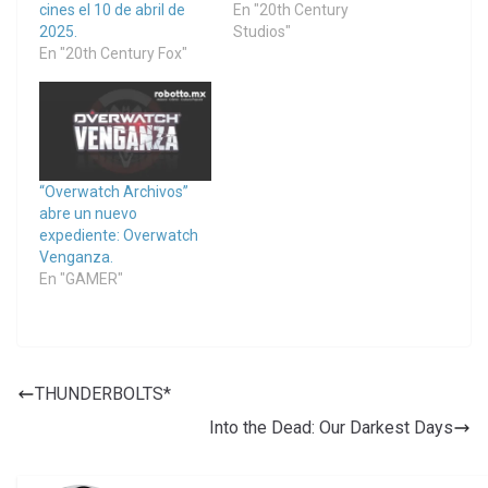
cines el 10 de abril de
En "20th Century
2025.
Studios"
En "20th Century Fox"
“Overwatch Archivos”
abre un nuevo
expediente: Overwatch
Venganza.
En "GAMER"
THUNDERBOLTS*
Into the Dead: Our Darkest Days