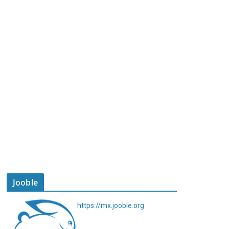
Jooble
https://mx.jooble.org