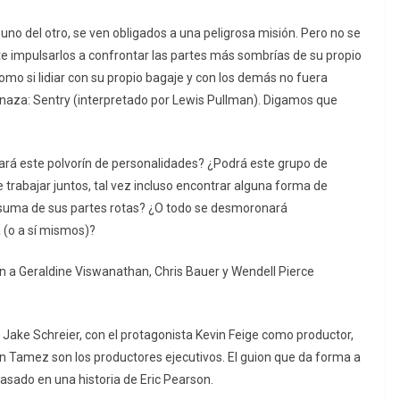
no del otro, se ven obligados a una peligrosa misión. Pero no se
ete impulsarlos a confrontar las partes más sombrías de su propio
mo si lidiar con su propio bagaje y con los demás no fuera
naza: Sentry (interpretado por Lewis Pullman). Digamos que
ará este polvorín de personalidades? ¿Podrá este grupo de
trabajar juntos, tal vez incluso encontrar alguna forma de
a suma de sus partes rotas? ¿O todo se desmoronará
 (o a sí mismos)?
 a Geraldine Viswanathan, Chris Bauer y Wendell Pierce
ake Schreier, con el protagonista Kevin Feige como productor,
on Tamez son los productores ejecutivos. El guion que da forma a
asado en una historia de Eric Pearson.