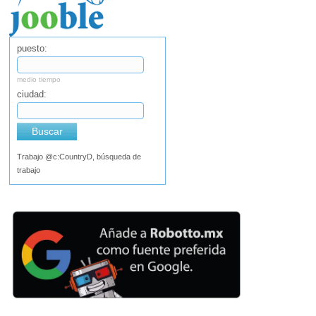
puesto:
medio tiempo
ciudad:
Buscar
Trabajo @c:CountryD, búsqueda de
trabajo