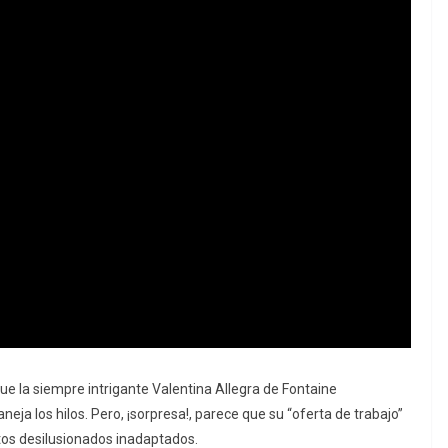
e la siempre intrigante Valentina Allegra de Fontaine
neja los hilos. Pero, ¡sorpresa!, parece que su “oferta de trabajo”
tos desilusionados inadaptados.