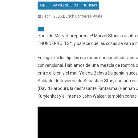
CINE
MARVEL STUDIOS
NOTICIAS
8 abril, 2025
Erick Contreras Ayala
¡Fans de Marvel, prepárense! Marvel Studios acaba d
THUNDERBOLTS*, y parece que las cosas se van a co
En lugar de los típicos cruzados encapuchados, est
convencional. Hablamos de una mezcla de rostros c
entre el bien y el mal: Yelena Belova (la genial suc
Soldado del Invierno de Sebastian Stan, que aún est
(David Harbour), la desfasante Fantasma (Hannah 
Kurylenko) y el intenso John Walker, también conoci