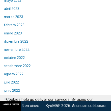
mayo 2023
abril 2023
marzo 2023
febrero 2023
enero 2023
diciembre 2022
noviembre 2022
octubre 2022
septiembre 2022
agosto 2022
julio 2022
junio 2022
mayo 2022
Cookies help us deliver our services. By using our
LATEST NEWS
 cines
KyoMAF 2026: Anuncian colaboraciones y actividades 
services, you agree to our use of cookies.
Got it
abril 2022