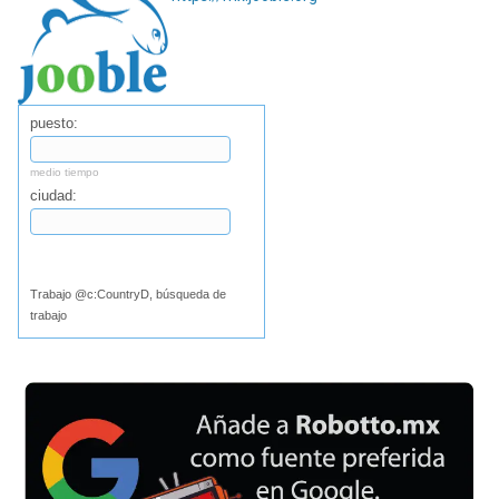
puesto:
medio tiempo
ciudad:
Buscar
Trabajo @c:CountryD, búsqueda de
trabajo