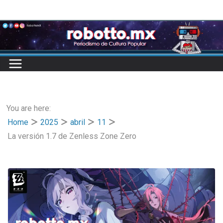
Skip
to
content
You are here:
Home
2025
abril
11
La versión 1.7 de Zenless Zone Zero