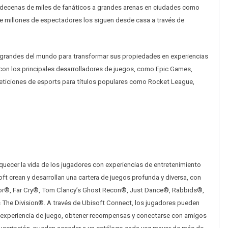
 a decenas de miles de fanáticos a grandes arenas en ciudades como
e millones de espectadores los siguen desde casa a través de
grandes del mundo para transformar sus propiedades en experiencias
con los principales desarrolladores de juegos, como Epic Games,
mpeticiones de esports para títulos populares como Rocket League,
uecer la vida de los jugadores con experiencias de entretenimiento
t crean y desarrollan una cartera de juegos profunda y diversa, con
or®, Far Cry®, Tom Clancy’s Ghost Recon®, Just Dance®, Rabbids®,
The Division®. A través de Ubisoft Connect, los jugadores pueden
su experiencia de juego, obtener recompensas y conectarse con amigos