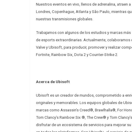
Nuestros eventos en vivo, llenos de adrenalina, atraen
Londres, Copenhague, Atlanta y São Paulo, mientras qu
nuestras transmisiones globales.
Trabajamos con algunos de los estudios y marcas más 
de esports extraordinarias. Actualmente, colaboramos 
Valve y Ubisoft, para producir, promover y realizar co
Fortnite, Rainbow Six, Dota 2 y Counter-Strike 2.
Acerca de Ubisoft
Ubisoft es un creador de mundos, comprometido a enriq
originales y memorables. Los equipos globales de Ubisof
marcas como Assassin’s Creed®, Brawlhalla®, For Hon
Tom Clancy’s Rainbow Six ®, The Crew® y Tom Clancy’s 
disfrutar de un ecosistema de servicios para mejorar 