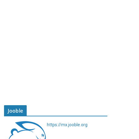
Jooble
https://mx.jooble.org