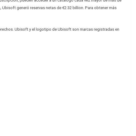
 suscripción, pueden acceder a un catálogo cada vez mayor de más de
, Ubisoft generó reservas netas de €2.32 billion. Para obtener más
rechos. Ubisoft y el logotipo de Ubisoft son marcas registradas en