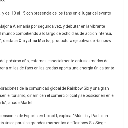
lico
o, y del 13 al 15 con presencia de los fans en el lugar del evento
jor a Alemania por segunda vez, y debutar en la vibrante
l mundo compitiendo a lo largo de ocho días de acción intensa,
e”, destaca
Chrystina Martel
, productora ejecutiva de Rainbow
cios del próximo año, estamos especialmente entusiasmados de
er a miles de fans en las gradas aporta una energía única tanto
braciones de la comunidad global de Rainbow Six y una gran
en el turismo, dinamicen el comercio local y se posicionen en el
rts”, añade Martel.
smisiones de Esports en Ubisoft, explica: “Múnich y París son
ario único para los grandes momentos de Rainbow Six Siege.