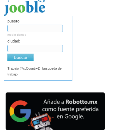
puesto:
medio tiempo
ciudad:
Buscar
Trabajo @c:CountryD, búsqueda de
trabajo