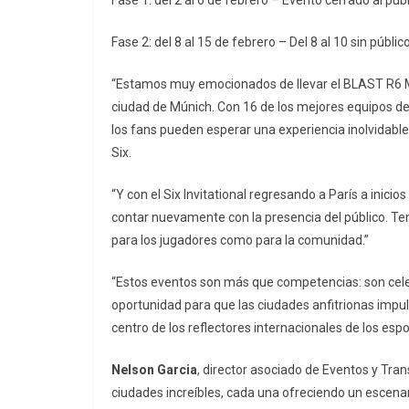
Fase 1: del 2 al 6 de febrero – Evento cerrado al púb
Fase 2: del 8 al 15 de febrero – Del 8 al 10 sin públic
“Estamos muy emocionados de llevar el BLAST R6 Ma
ciudad de Múnich. Con 16 de los mejores equipos de
los fans pueden esperar una experiencia inolvidabl
Six.
“Y con el Six Invitational regresando a París a ini
contar nuevamente con la presencia del público. Ten
para los jugadores como para la comunidad.”
“Estos eventos son más que competencias: son cele
oportunidad para que las ciudades anfitrionas impuls
centro de los reflectores internacionales de los espo
Nelson Garcia
, director asociado de Eventos y Tran
ciudades increíbles, cada una ofreciendo un escen