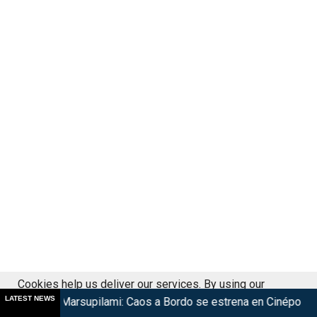
Cookies help us deliver our services. By using our
LATEST NEWS
ilami: Caos a Bordo se estrena en Cinépolis
Harry Potter re
services, you agree to our use of cookies.
Got it