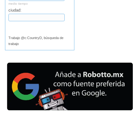
medio tiempo
ciudad:
Buscar
Trabajo @c:CountryD, búsqueda de
trabajo