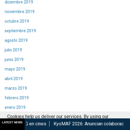
diciembre 2019
noviembre 2019
octubre 2019
septiembre 2019
agosto 2019
julio 2019
junio 2019
mayo 2019
abril 2019
marzo 2019
febrero 2019
enero 2019
Cookies help us deliver our services. By using our
diciembre 2018
LATEST NEWS
 cines
KyoMAF 2026: Anuncian colaboraciones y actividades 
services, you agree to our use of cookies.
Got it
noviembre 2018