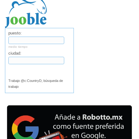
puesto:
medio tiempo
ciudad:
Buscar
Trabajo @c:CountryD, búsqueda de
trabajo