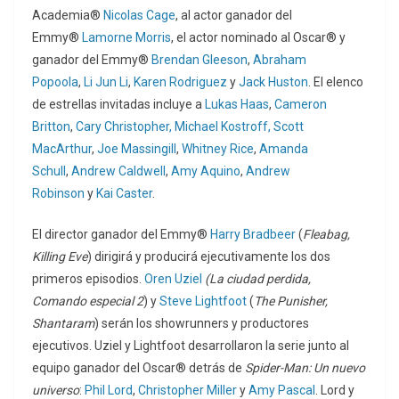
Academia®
Nicolas Cage
, al actor ganador del
Emmy®
Lamorne Morris
, el actor nominado al Oscar® y
ganador del Emmy®
Brendan Gleeson
,
Abraham
Popoola
,
Li Jun Li
,
Karen Rodriguez
y
Jack Huston
. El elenco
de estrellas invitadas incluye a
Lukas Haas
,
Cameron
Britton
,
Cary Christopher,
Michael Kostroff,
Scott
MacArthur
,
Joe Massingill
,
Whitney Rice
,
Amanda
Schull
,
Andrew Caldwell
,
Amy Aquino
,
Andrew
Robinson
y
Kai Caster
.
El director ganador del Emmy®
Harry Bradbeer
(
Fleabag,
Killing Eve
) dirigirá y producirá ejecutivamente los dos
primeros episodios.
Oren Uziel
(La ciudad perdida,
Comando especial 2
) y
Steve Lightfoot
(
The Punisher,
Shantaram
) serán los showrunners y productores
ejecutivos. Uziel y Lightfoot desarrollaron la serie junto al
equipo ganador del Oscar® detrás de
Spider-Man: Un nuevo
universo
:
Phil Lord
,
Christopher Miller
y
Amy Pascal
. Lord y