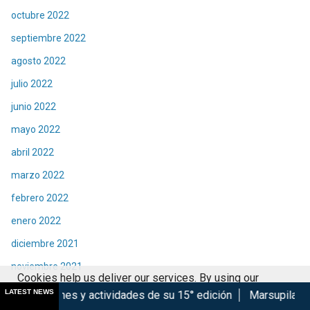
octubre 2022
septiembre 2022
agosto 2022
julio 2022
junio 2022
mayo 2022
abril 2022
marzo 2022
febrero 2022
enero 2022
diciembre 2021
noviembre 2021
Cookies help us deliver our services. By using our
octubre 2021
LATEST NEWS
actividades de su 15° edición
Marsupilami: Caos a Bordo se
services, you agree to our use of cookies.
Got it