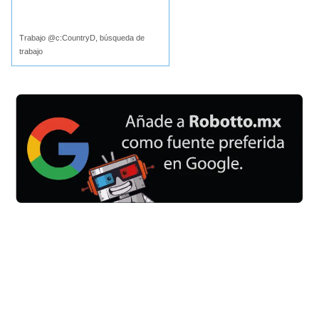
Buscar
Trabajo @c:CountryD, búsqueda de
trabajo