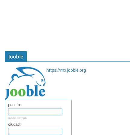
Jooble
https://mx.jooble.org
puesto:
medio tiempo
ciudad: