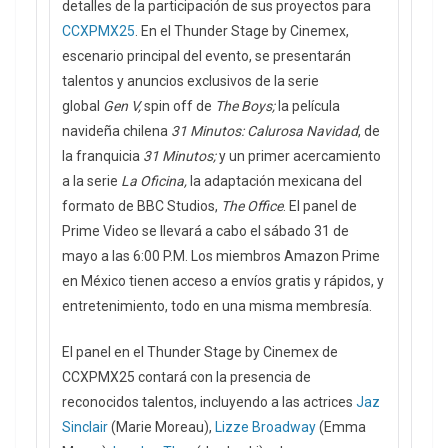
detalles de la participación de sus proyectos para
CCXPMX25
. En el Thunder Stage by Cinemex,
escenario principal del evento, se presentarán
talentos y anuncios exclusivos de la serie
global
Gen V,
spin off de
The Boys;
la película
navideña chilena
31 Minutos: Calurosa Navidad
, de
la franquicia
31 Minutos;
y un primer acercamiento
a la serie
La Oficina,
la adaptación mexicana del
formato de BBC Studios,
The Office
. El panel de
Prime Video se llevará a cabo el sábado 31 de
mayo a las 6:00 P.M. Los miembros Amazon Prime
en México tienen acceso a envíos gratis y rápidos, y
entretenimiento, todo en una misma membresía.
El panel en el Thunder Stage by Cinemex de
CCXPMX25 contará con la presencia de
reconocidos talentos, incluyendo a las actrices
Jaz
Sinclair
(Marie Moreau),
Lizze Broadway
(Emma