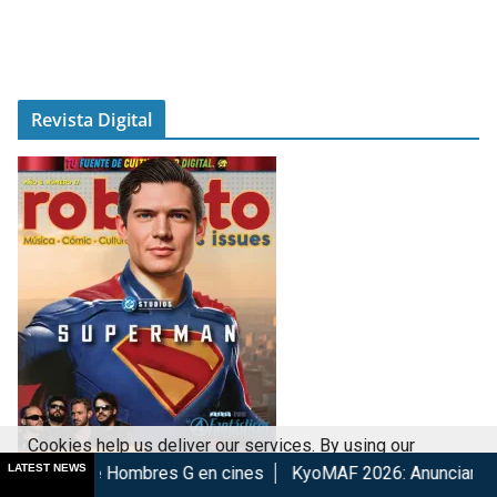
Revista Digital
Cookies help us deliver our services. By using our
LATEST NEWS
bres G en cines
KyoMAF 2026: Anuncian colaboraciones y ac
services, you agree to our use of cookies.
Got it