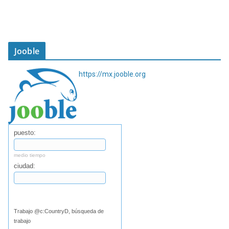
Jooble
https://mx.jooble.org
puesto:
medio tiempo
ciudad:
Buscar
Trabajo @c:CountryD, búsqueda de
trabajo