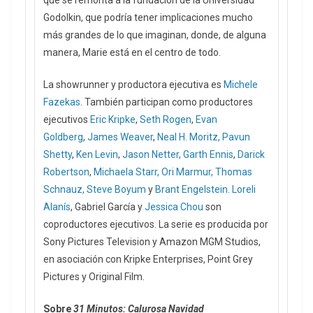
que se remonta a la fundación de la Universidad
Godolkin, que podría tener implicaciones mucho
más grandes de lo que imaginan, donde, de alguna
manera, Marie está en el centro de todo.
La showrunner y productora ejecutiva es
Michele
Fazekas
. También participan como productores
ejecutivos
Eric Kripke
,
Seth Rogen
,
Evan
Goldberg
,
James Weaver
,
Neal H. Moritz,
Pavun
Shetty
,
Ken Levin
,
Jason Netter,
Garth Ennis
,
Darick
Robertson
,
Michaela Starr,
Ori Marmur,
Thomas
Schnauz,
Steve Boyum
y
Brant Engelstein
.
Loreli
Alanís
, Gabriel García y
Jessica Chou
son
coproductores ejecutivos. La serie es producida por
Sony Pictures Television y Amazon MGM Studios,
en asociación con Kripke Enterprises, Point Grey
Pictures y Original Film.
Sobre
31 Minutos: Calurosa Navidad