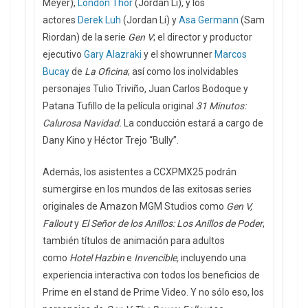
Meyer),
London Thor
(Jordan Li), y los
actores
Derek Luh
(Jordan Li) y
Asa Germann
(Sam
Riordan) de la serie
Gen V
; el director y productor
ejecutivo
Gary Alazraki
y el showrunner
Marcos
Bucay
de
La Oficina
; así como los inolvidables
personajes Tulio Triviño, Juan Carlos Bodoque y
Patana Tufillo de la película original
31 Minutos:
Calurosa Navidad.
La conducción estará a cargo de
Dany Kino y Héctor Trejo “Bully”.
Además, los asistentes a CCXPMX25 podrán
sumergirse en los mundos de las exitosas series
originales de Amazon MGM Studios como
Gen V,
Fallout
y
El Señor de los Anillos: Los Anillos de Poder
,
también títulos de animación para adultos
como
Hotel Hazbin
e
Invencible,
incluyendo una
experiencia interactiva con todos los beneficios de
Prime en el stand de Prime Video. Y no sólo eso, los