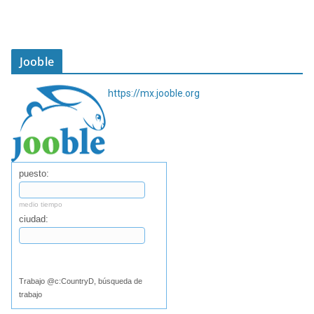
Jooble
https://mx.jooble.org
puesto:
medio tiempo
ciudad:
Buscar
Trabajo @c:CountryD, búsqueda de
trabajo