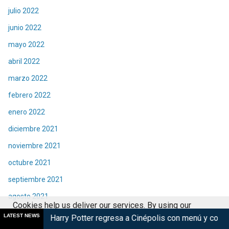
julio 2022
junio 2022
mayo 2022
abril 2022
marzo 2022
febrero 2022
enero 2022
diciembre 2021
noviembre 2021
octubre 2021
septiembre 2021
agosto 2021
Cookies help us deliver our services. By using our
julio 2021
LATEST NEWS
 Potter regresa a Cinépolis con menú y coleccionables
Violen
services, you agree to our use of cookies.
Got it