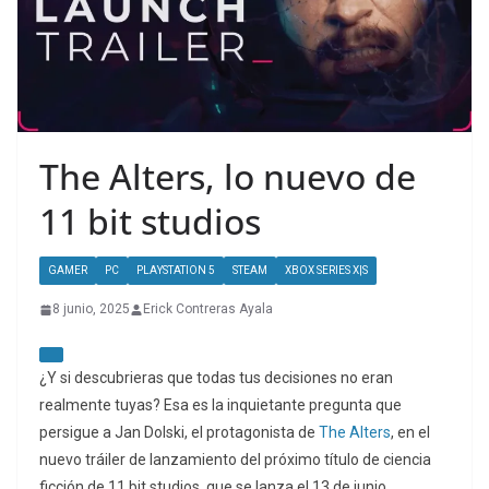
The Alters, lo nuevo de
11 bit studios
GAMER
PC
PLAYSTATION 5
STEAM
XBOX SERIES X|S
8 junio, 2025
Erick Contreras Ayala
¿Y si descubrieras que todas tus decisiones no eran
realmente tuyas? Esa es la inquietante pregunta que
persigue a Jan Dolski, el protagonista de
The Alters
, en el
nuevo tráiler de lanzamiento del próximo título de ciencia
ficción de 11 bit studios, que se lanza el 13 de junio.