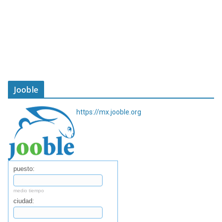
Jooble
https://mx.jooble.org
puesto:
medio tiempo
ciudad: