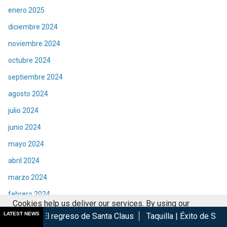
enero 2025
diciembre 2024
noviembre 2024
octubre 2024
septiembre 2024
agosto 2024
julio 2024
junio 2024
mayo 2024
abril 2024
marzo 2024
febrero 2024
Cookies help us deliver our services. By using our
enero 2024
LATEST NEWS
egreso de Santa Claus
Taquilla | Éxito de Spider-Man Brand Ne
services, you agree to our use of cookies.
Got it