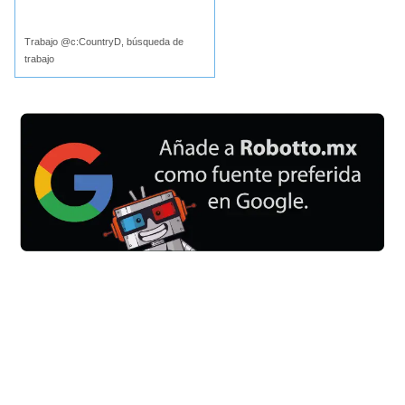
Buscar
Trabajo @c:CountryD, búsqueda de
trabajo