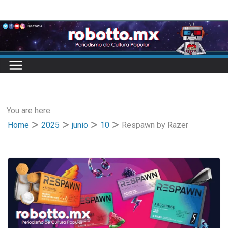
Skip
to
content
You are here:
Home
2025
junio
10
Respawn by Razer