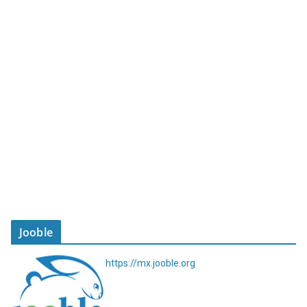
Jooble
https://mx.jooble.org