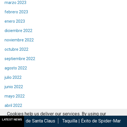
marzo 2023
febrero 2023
enero 2023
diciembre 2022
noviembre 2022
octubre 2022
septiembre 2022
agosto 2022
julio 2022
junio 2022
mayo 2022
abril 2022
Cookies help us deliver our services. By using our
marzo 2022
LATEST NEWS
Santa Claus
Taquilla | Éxito de Spider-Man Brand New Day en 
services, you agree to our use of cookies.
Got it
febrero 2022