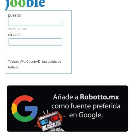
puesto:
medio tiempo
ciudad:
Buscar
Trabajo @c:CountryD, búsqueda de
trabajo