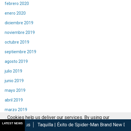
febrero 2020
enero 2020
diciembre 2019
noviembre 2019
octubre 2019
septiembre 2019
agosto 2019
julio 2019
junio 2019
mayo 2019
abril 2019
marzo 2019
Cookies help us deliver our services. By using our
febrero 2019
LATEST NEWS
Taquilla | Éxito de Spider-Man Brand New Day en cines
Las 
services, you agree to our use of cookies.
Got it
enero 2019