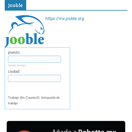
Jooble
https://mx.jooble.org
puesto:
medio tiempo
ciudad:
Buscar
Trabajo @c:CountryD, búsqueda de
trabajo