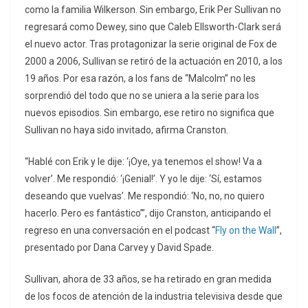
como la familia Wilkerson. Sin embargo, Erik Per Sullivan no
regresará como Dewey, sino que Caleb Ellsworth-Clark será
el nuevo actor. Tras protagonizar la serie original de Fox de
2000 a 2006, Sullivan se retiró de la actuación en 2010, a los
19 años. Por esa razón, a los fans de “Malcolm” no les
sorprendió del todo que no se uniera a la serie para los
nuevos episodios. Sin embargo, ese retiro no significa que
Sullivan no haya sido invitado, afirma Cranston.
“Hablé con Erik y le dije: ‘¡Oye, ya tenemos el show! Va a
volver’. Me respondió: ‘¡Genial!’. Y yo le dije: ‘Sí, estamos
deseando que vuelvas’. Me respondió: ‘No, no, no quiero
hacerlo. Pero es fantástico’”, dijo Cranston, anticipando el
regreso en una conversación en el podcast “
Fly on the Wall
”,
presentado por Dana Carvey y David Spade.
Sullivan, ahora de 33 años, se ha retirado en gran medida
de los focos de atención de la industria televisiva desde que