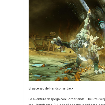
El ascenso de Handsome Jack
La aventura despega con Borderlands: The Pre-Seq