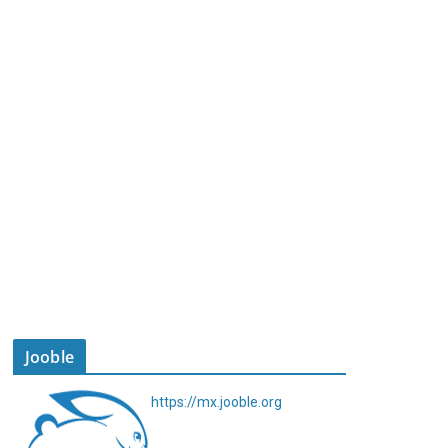
Jooble
https://mx.jooble.org