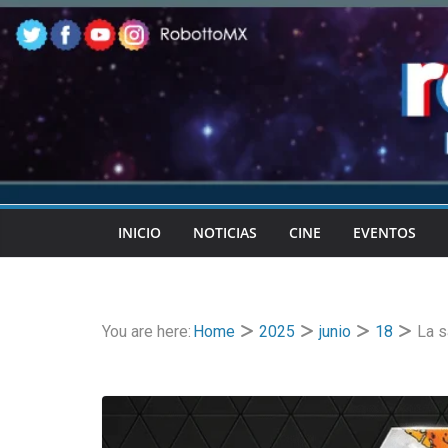
Skip
to
content
INICIO
NOTICIAS
CINE
EVENTOS
You are here:
Home
2025
junio
18
La s