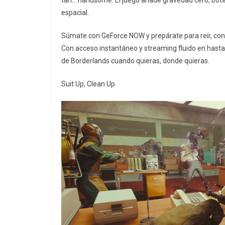
tan… handsome. El juego añade gravedad cero, bota
espacial.
Súmate con GeForce NOW y prepárate para reír, conse
Con acceso instantáneo y streaming fluido en hasta
de Borderlands cuando quieras, donde quieras.
Suit Up, Clean Up