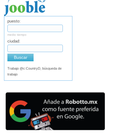
puesto:
medio tiempo
ciudad:
Buscar
Trabajo @c:CountryD, búsqueda de
trabajo