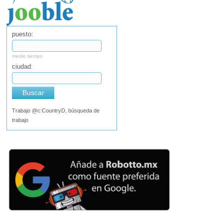
puesto:
medio tiempo
ciudad:
Buscar
Trabajo @c:CountryD, búsqueda de
trabajo