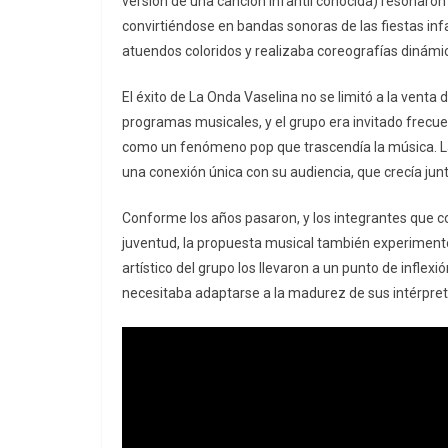
versión de una canción infantil conocida) resonaron
convirtiéndose en bandas sonoras de las fiestas infa
atuendos coloridos y realizaba coreografías dinámica
El éxito de La Onda Vaselina no se limitó a la vent
programas musicales, y el grupo era invitado frecue
como un fenómeno pop que trascendía la música. La
una conexión única con su audiencia, que crecía junt
Conforme los años pasaron, y los integrantes que 
juventud, la propuesta musical también experimentó u
artístico del grupo los llevaron a un punto de inflexi
necesitaba adaptarse a la madurez de sus intérpretes