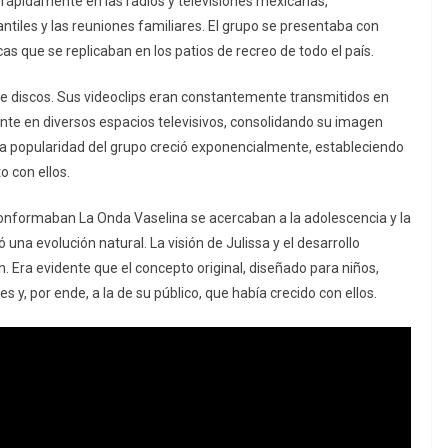
 rápidamente en las radios y televisiones mexicanas,
ntiles y las reuniones familiares. El grupo se presentaba con
s que se replicaban en los patios de recreo de todo el país.
a de discos. Sus videoclips eran constantemente transmitidos en
nte en diversos espacios televisivos, consolidando su imagen
 popularidad del grupo creció exponencialmente, estableciendo
o con ellos.
conformaban La Onda Vaselina se acercaban a la adolescencia y la
na evolución natural. La visión de Julissa y el desarrollo
ón. Era evidente que el concepto original, diseñado para niños,
 y, por ende, a la de su público, que había crecido con ellos.