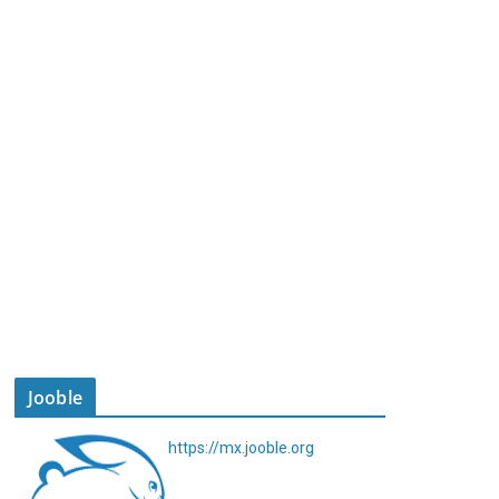
Jooble
https://mx.jooble.org