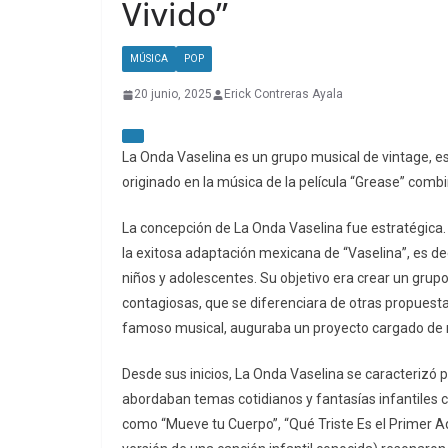
Vivido”
MÚSICA
POP
20 junio, 2025
Erick Contreras Ayala
La Onda Vaselina es un grupo musical de vintage, es
originado en la música de la película “Grease” com
La concepción de La Onda Vaselina fue estratégica. 
la exitosa adaptación mexicana de “Vaselina”, es dec
niños y adolescentes. Su objetivo era crear un grup
contagiosas, que se diferenciara de otras propuesta
famoso musical, auguraba un proyecto cargado de r
Desde sus inicios, La Onda Vaselina se caracterizó 
abordaban temas cotidianos y fantasías infantiles co
como “Mueve tu Cuerpo”, “Qué Triste Es el Primer Ad