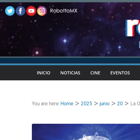
Skip
to
content
INICIO
NOTICIAS
CINE
EVENTOS
You are here:
Home
2025
junio
20
La O