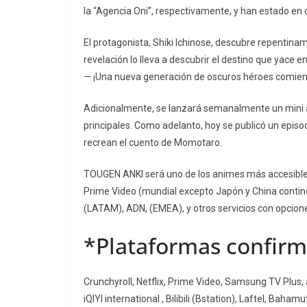
la “Agencia Oni”, respectivamente, y han estado en 
El protagonista, Shiki Ichinose, descubre repentina
revelación lo lleva a descubrir el destino que yace e
— ¡Una nueva generación de oscuros héroes comienz
Adicionalmente, se lanzará semanalmente un mini 
principales. Como adelanto, hoy se publicó un epis
recrean el cuento de Momotaro.
TOUGEN ANKI será uno de los animes más accesibles 
Prime Video (mundial excepto Japón y China contine
(LATAM), ADN, (EMEA), y otros servicios con opcione
*Plataformas confirm
Crunchyroll, Netflix, Prime Video, Samsung TV Plu
iQIYI international , Bilibili (Bstation), Laftel, B