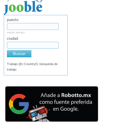
puesto:
medio tiempo
ciudad:
Buscar
Trabajo @c:CountryD, búsqueda de
trabajo