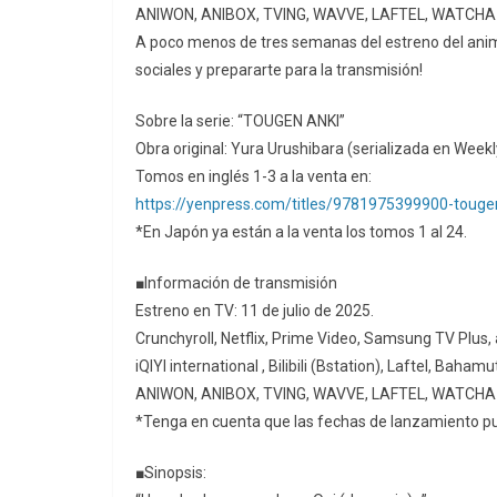
ANIWON, ANIBOX, TVING, WAVVE, LAFTEL, WATCHA P
A poco menos de tres semanas del estreno del anime
sociales y prepararte para la transmisión!
Sobre la serie: “TOUGEN ANKI”
Obra original: Yura Urushibara (serializada en W
Tomos en inglés 1-3 a la venta en:
https://yenpress.com/titles/9781975399900-tougen
*En Japón ya están a la venta los tomos 1 al 24.
■Información de transmisión
Estreno en TV: 11 de julio de 2025.
Crunchyroll, Netflix, Prime Video, Samsung TV Plu
iQIYI international , Bilibili (Bstation), Laftel, B
ANIWON, ANIBOX, TVING, WAVVE, LAFTEL, WATCHA P
*Tenga en cuenta que las fechas de lanzamiento pue
■Sinopsis: