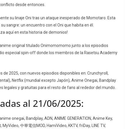
conflicto desde entonces.
mente su linaje Oni tras un ataque inesperado de Momotaro. Esta
n su sangre: un encuentro con el Oni que habita en él.
a aquí en esta historia de demonios!
anime original titulado Onimomomomo junto a los episodios
odio especial spin-off donde los miembros de la Rasetsu Academy
de 2025, con nuevos episodios disponibles en: Crunchyroll,
ntal), Netflix (mundial excepto Japón), Anime Onegai, Bandplay
s legales y gratuitas para el resto de fans al rededor del mundo.
adas al 21/06/2025:
s, anime onegai, Bandplay, ADN, ANIME GENERATION, Anime Key,
ahamut, MyVideo, 中華電信MOD, HamiVideo, KKTV, friDay, LINE TV,