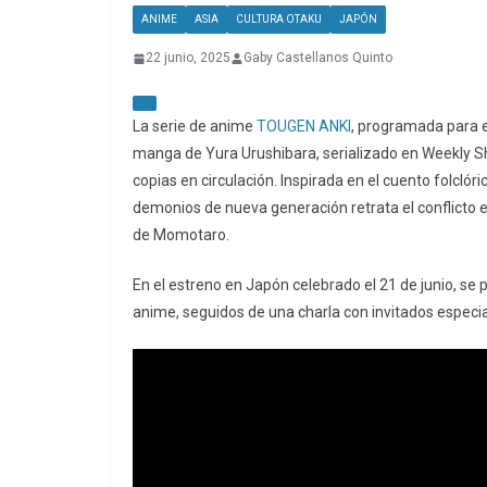
ANIME
ASIA
CULTURA OTAKU
JAPÓN
22 junio, 2025
Gaby Castellanos Quinto
La serie de anime
TOUGEN ANKI
, programada para e
manga de Yura Urushibara, serializado en Weekly
copias en circulación. Inspirada en el cuento folcló
demonios de nueva generación retrata el conflicto e
de Momotaro.
En el estreno en Japón celebrado el 21 de junio, se 
anime, seguidos de una charla con invitados especia