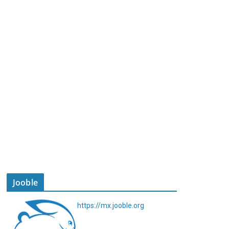
Jooble
https://mx.jooble.org