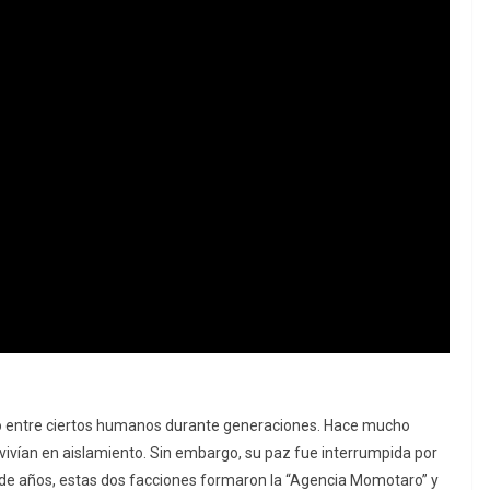
ido entre ciertos humanos durante generaciones. Hace mucho
 vivían en aislamiento. Sin embargo, su paz fue interrumpida por
 de años, estas dos facciones formaron la “Agencia Momotaro” y