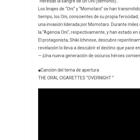
“Heredas la sangre de un Oni (demonio)…”
Los linajes de “Oni” y “Momotaro” se han transmit
tiempo, los Oni, conscientes de su propia ferocidad,
una invasión liderada por Momotaro. Durante miles
la “Agencia Oni”, respectivamente, y han estado en 
El protagonista, Shiki Ichinose, descubre repentina
revelación lo lleva a descubrir el destino que yace e
— ¡Una nueva generación de oscuros héroes comienz
■Canción del tema de apertura
THE ORAL CIGARETTES “OVERNIGHT ”