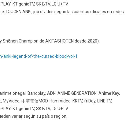
LAY, KT genieTV, SK BTV, LG U+TV
 TOUGEN ANKI, ¡no olvides seguir las cuentas oficiales en redes
eekly Shōnen Champion de AKITASHOTEN desde 2020).
-anki-legend-of-the-cursed-blood-vol-1
s, anime onegai, Bandplay, ADN, ANIME GENERATION, Anime Key,
ahamut, MyVideo, 中華電信MOD, HamiVideo, KKTV, friDay, LINE TV,
LAY, KT genieTV, SK BTV, LG U+TV
den variar según su país o región.