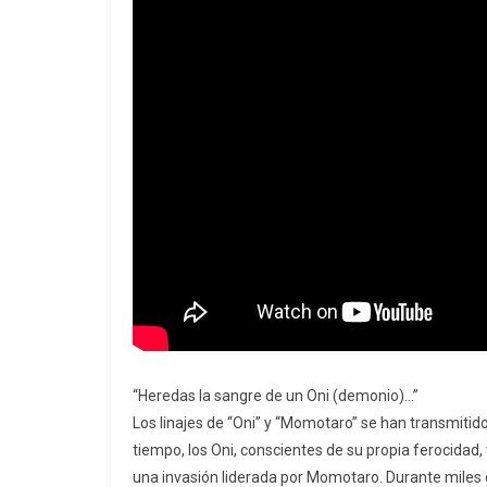
“Heredas la sangre de un Oni (demonio)…”
Los linajes de “Oni” y “Momotaro” se han transmit
tiempo, los Oni, conscientes de su propia ferocidad,
una invasión liderada por Momotaro. Durante miles