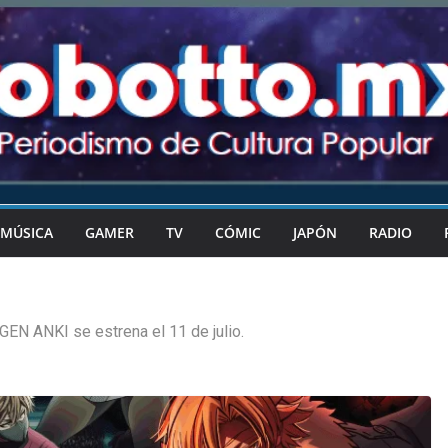
MÚSICA
GAMER
TV
CÓMIC
JAPÓN
RADIO
EN ANKI se estrena el 11 de julio.