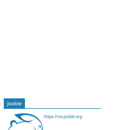
Jooble
https://mx.jooble.org