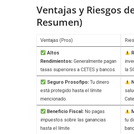
Ventajas y Riesgos d
Resumen)
Ventajas (Pros)
Ries
Altos
R
Rendimientos:
Generalmente pagan
inve
tasas superiores a CETES y bancos.
la S
Seguro Prosofipo:
Tu dinero
N
está protegido hasta el límite
salu
mencionado.
Cate
Beneficio Fiscal:
No pagas
M
impuestos sobre las ganancias
tu d
hasta el límite.
banc