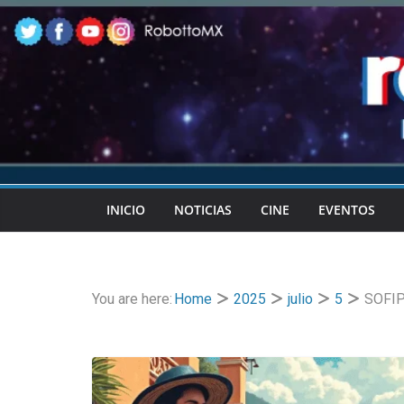
Skip
to
content
INICIO
NOTICIAS
CINE
EVENTOS
You are here:
Home
2025
julio
5
SOFIP