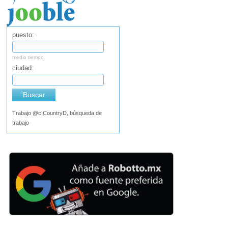
puesto:
medio tiempo
ciudad:
Buscar
Trabajo @c:CountryD, búsqueda de
trabajo