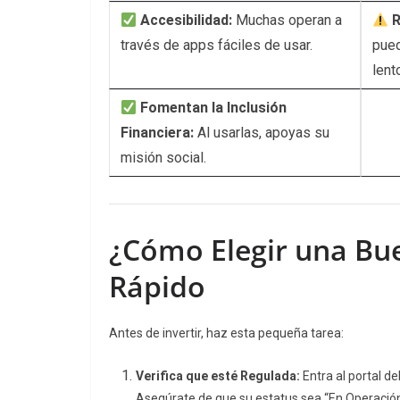
Accesibilidad:
Muchas operan a
R
través de apps fáciles de usar.
pued
lent
Fomentan la Inclusión
Financiera:
Al usarlas, apoyas su
misión social.
¿Cómo Elegir una Bu
Rápido
Antes de invertir, haz esta pequeña tarea:
Verifica que esté Regulada:
Entra al portal de
Asegúrate de que su estatus sea “En Operación