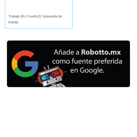
Buscar
Trabajo @c:CountryD, búsqueda de
trabajo