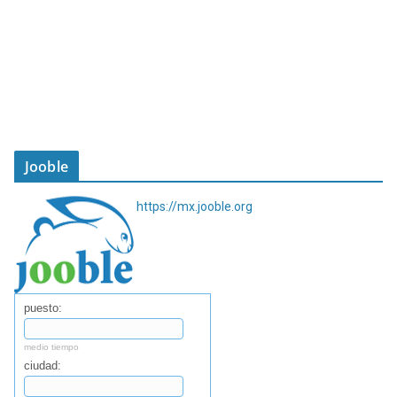
Jooble
https://mx.jooble.org
puesto:
medio tiempo
ciudad: