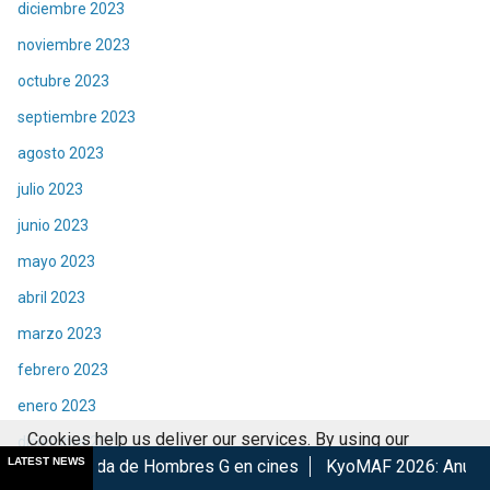
diciembre 2023
noviembre 2023
octubre 2023
septiembre 2023
agosto 2023
julio 2023
junio 2023
mayo 2023
abril 2023
marzo 2023
febrero 2023
enero 2023
Cookies help us deliver our services. By using our
diciembre 2022
LATEST NEWS
de Hombres G en cines
KyoMAF 2026: Anuncian colaboraciones
services, you agree to our use of cookies.
Got it
noviembre 2022