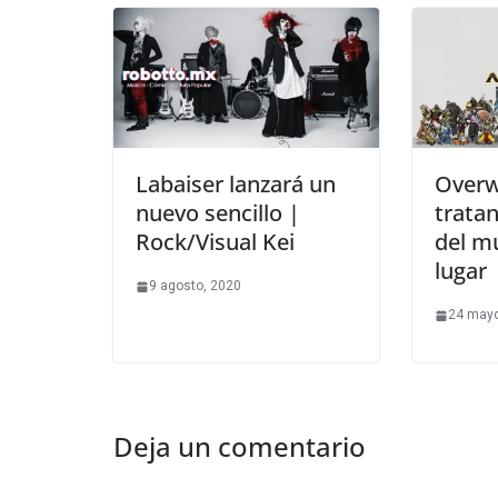
Labaiser lanzará un
Overw
nuevo sencillo |
trata
Rock/Visual Kei
del m
lugar
9 agosto, 2020
24 mayo
Deja un comentario