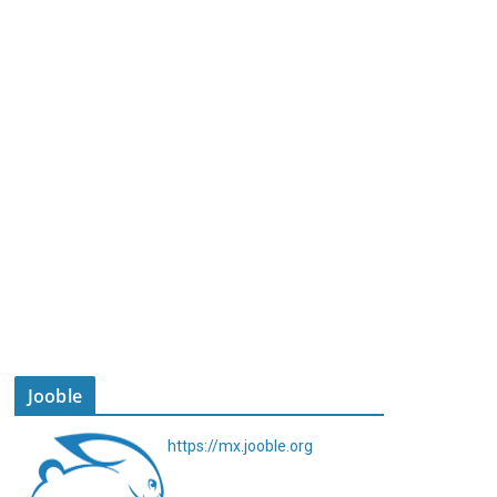
Jooble
https://mx.jooble.org