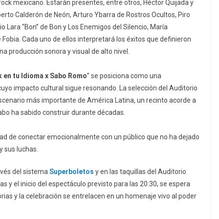
ock mexicano. Estarán presentes, entre otros, Héctor Quijada y
rto Calderón de Neón, Arturo Ybarra de Rostros Ocultos, Piro
io Lara “Bon” de Bon y Los Enemigos del Silencio, María
Fobia. Cada uno de ellos interpretará los éxitos que definieron
na producción sonora y visual de alto nivel.
 en tu Idioma x Sabo Romo
” se posiciona como una
 cuyo impacto cultural sigue resonando. La selección del Auditorio
escenario más importante de América Latina, un recinto acorde a
Sabo ha sabido construir durante décadas.
idad de conectar emocionalmente con un público que no ha dejado
y sus luchas.
avés del sistema
Superboletos
y en las taquillas del Auditorio
s y el inicio del espectáculo previsto para las 20:30, se espera
rias y la celebración se entrelacen en un homenaje vivo al poder