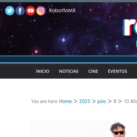
Skip
to
content
INICIO
NOTICIAS
CINE
EVENTOS
You are here:
Home
2025
julio
9
10 Año