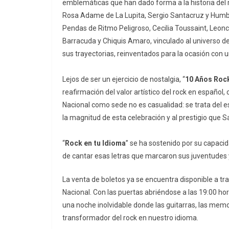
emblemáticas que han dado forma a la historia del r
Rosa Adame de La Lupita, Sergio Santacruz y Humbe
Pendas de Ritmo Peligroso, Cecilia Toussaint, Leonc
Barracuda y Chiquis Amaro, vinculado al universo de 
sus trayectorias, reinventados para la ocasión con u
Lejos de ser un ejercicio de nostalgia, “
10 Años Rock
reafirmación del valor artístico del rock en español,
Nacional como sede no es casualidad: se trata del 
la magnitud de esta celebración y al prestigio que 
“
Rock en tu Idioma
” se ha sostenido por su capac
de cantar esas letras que marcaron sus juventudes 
La venta de boletos ya se encuentra disponible a tr
Nacional. Con las puertas abriéndose a las 19:00 hora
una noche inolvidable donde las guitarras, las memo
transformador del rock en nuestro idioma.