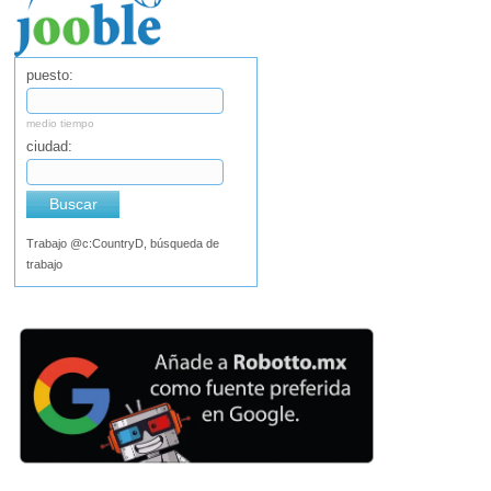
puesto:
medio tiempo
ciudad:
Buscar
Trabajo @c:CountryD, búsqueda de
trabajo