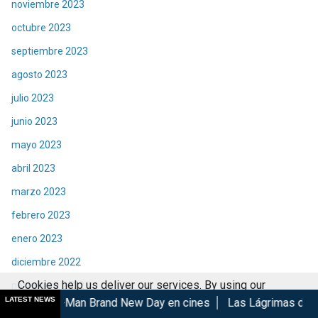
noviembre 2023
octubre 2023
septiembre 2023
agosto 2023
julio 2023
junio 2023
mayo 2023
abril 2023
marzo 2023
febrero 2023
enero 2023
diciembre 2022
Cookies help us deliver our services. By using our
noviembre 2022
LATEST NEWS
 Brand New Day en cines
Las Lágrimas de Bael gana en el GIF
services, you agree to our use of cookies.
Got it
octubre 2022