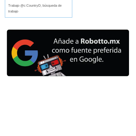
Trabajo @c:CountryD, búsqueda de
trabajo