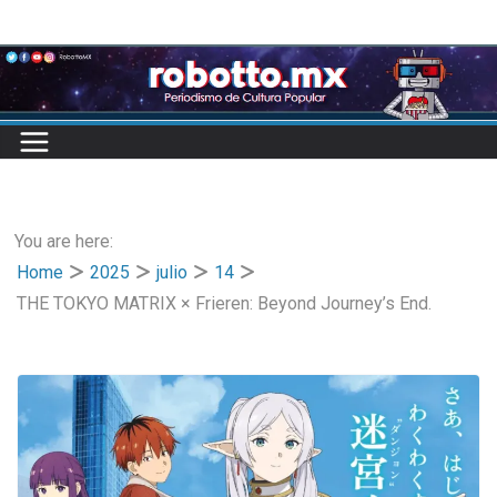
Skip
to
content
You are here:
Home
2025
julio
14
THE TOKYO MATRIX × Frieren: Beyond Journey’s End.