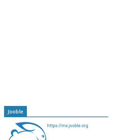
Jooble
https://mx.jooble.org