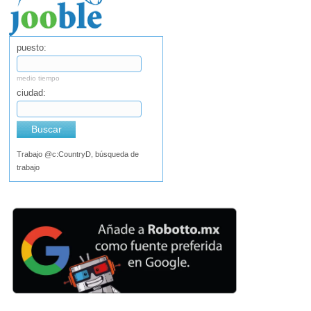
puesto:
medio tiempo
ciudad:
Buscar
Trabajo @c:CountryD, búsqueda de
trabajo