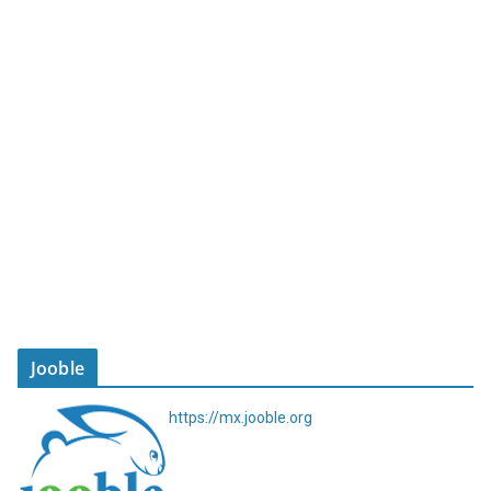
Jooble
https://mx.jooble.org