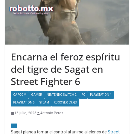
Encarna el feroz espíritu
del tigre de Sagat en
Street Fighter 6
CAPCOM
GAMER
NINTENDO SWITCH 2
PC
PLAYSTATION 4
PLAYSTATION 5
STEAM
XBOX SERIES X|S
16 julio, 2025
Antonio Perez
Sagat planea tomar el control al unirse al elenco de
Street