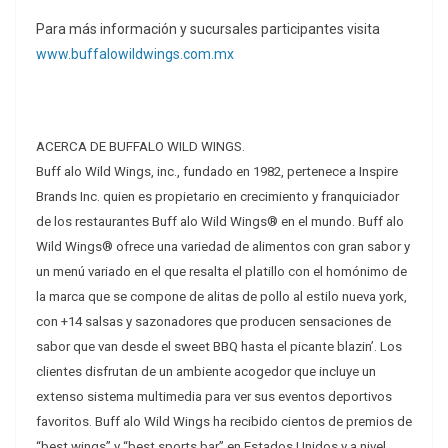
Para más información y sucursales participantes visita
www.buffalowildwings.com.mx
ACERCA DE BUFFALO WILD WINGS.
Buff alo Wild Wings, inc., fundado en 1982, pertenece a Inspire
Brands Inc. quien es propietario en crecimiento y franquiciador
de los restaurantes Buff alo Wild Wings® en el mundo. Buff alo
Wild Wings® ofrece una variedad de alimentos con gran sabor y
un menú variado en el que resalta el platillo con el homónimo de
la marca que se compone de alitas de pollo al estilo nueva york,
con +14 salsas y sazonadores que producen sensaciones de
sabor que van desde el sweet BBQ hasta el picante blazin’. Los
clientes disfrutan de un ambiente acogedor que incluye un
extenso sistema multimedia para ver sus eventos deportivos
favoritos. Buff alo Wild Wings ha recibido cientos de premios de
“best wings” y “best sports bar” en Estados Unidos y a nivel