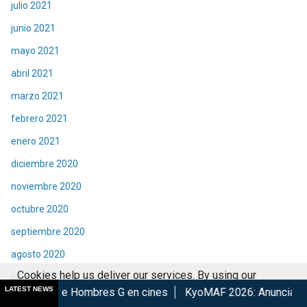
julio 2021
junio 2021
mayo 2021
abril 2021
marzo 2021
febrero 2021
enero 2021
diciembre 2020
noviembre 2020
octubre 2020
septiembre 2020
agosto 2020
Cookies help us deliver our services. By using our
julio 2020
LATEST NEWS
 Hombres G en cines
KyoMAF 2026: Anuncian colaboraciones 
services, you agree to our use of cookies.
Got it
junio 2020