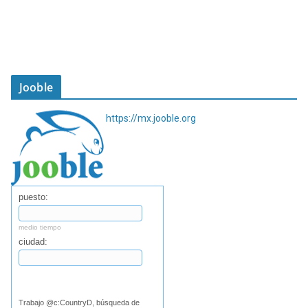
Jooble
https://mx.jooble.org
puesto:
medio tiempo
ciudad:
Buscar
Trabajo @c:CountryD, búsqueda de