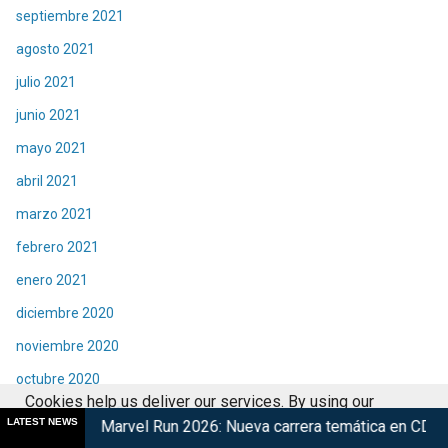
septiembre 2021
agosto 2021
julio 2021
junio 2021
mayo 2021
abril 2021
marzo 2021
febrero 2021
enero 2021
diciembre 2020
noviembre 2020
octubre 2020
Cookies help us deliver our services. By using our
septiembre 2020
LATEST NEWS
vel Run 2026: Nueva carrera temática en CDMX
Retorna The 
services, you agree to our use of cookies.
Got it
agosto 2020