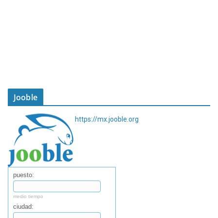
Jooble
https://mx.jooble.org
puesto:
medio tiempo
ciudad: