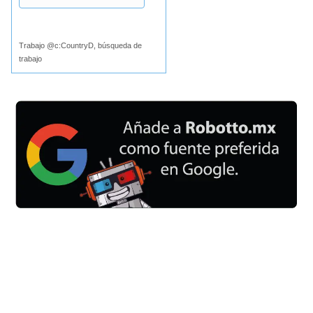
Buscar
Trabajo @c:CountryD, búsqueda de
trabajo