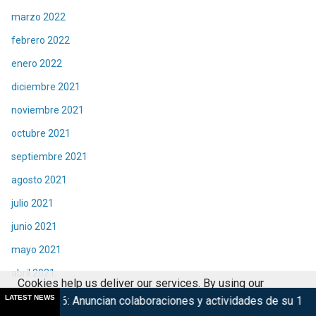
marzo 2022
febrero 2022
enero 2022
diciembre 2021
noviembre 2021
octubre 2021
septiembre 2021
agosto 2021
julio 2021
junio 2021
mayo 2021
abril 2021
Cookies help us deliver our services. By using our
marzo 2021
LATEST NEWS
cian colaboraciones y actividades de su 15° edición
Marsup
services, you agree to our use of cookies.
Got it