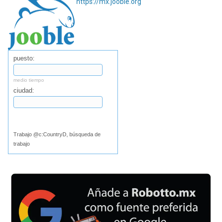
https://mx.jooble.org
puesto:
medio tiempo
ciudad:
Buscar
Trabajo @c:CountryD, búsqueda de
trabajo