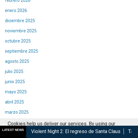
febrero 2026
enero 2026
diciembre 2025
noviembre 2025
octubre 2025
septiembre 2025
agosto 2025
julio 2025
junio 2025
mayo 2025
abril 2025
marzo 2025
febrero 2025
Cookies help us deliver our services. By using our
LATEST NEWS
lent Night 2: El regreso de Santa Claus
Taquilla | Éxito de S
services, you agree to our use of cookies.
Got it
enero 2025