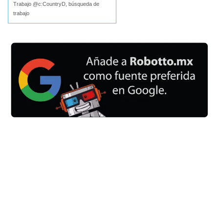
Trabajo @c:CountryD, búsqueda de
trabajo