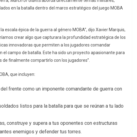
uerra,
March of Giants
aborda directamente temas militares,
ados en la batalla dentro del marco estratégico del juego MOBA
 la escala épica de la guerra al género MOBA”, dijo Xavier Marquis,
íamos crear algo que capturara la profundidad estratégica de los
nicas innovadoras que permiten a los jugadores comandar
en el campo de batalla. Este ha sido un proyecto apasionante para
 de finalmente compartirlo con los jugadores”.
OBA, que incluyen:
 del frente como un imponente comandante de guerra con
ldados listos para la batalla para que se reúnan a tu lado
ias, construye y supera a tus oponentes con estructuras
igantes enemigos y defender tus torres.