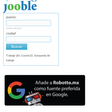
puesto:
medio tiempo
ciudad:
Buscar
Trabajo @c:CountryD, búsqueda de
trabajo