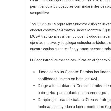
conflicto de un siglo de duración. Como MOBA de g
permitiendo a los jugadores comandar miles de sold
competitivo.
“
March of Giants
representa nuestra visión de llevar
director creativo de Amazon Games Montreal. “Quer
MOBA tradicionales al tiempo que introducía mecá
ejércitos masivos y desplegar estructuras tácticas 
nuestro equipo durante años, y estamos encantados
El juego introduce mecánicas únicas en el género M
Juega como un Gigante: Domina las líneas
habilidades únicas en batallas 4v4.
Dirige a tus soldados: Comanda miles de so
o dirígelos para aplastar a tus enemigos.
Despliega obras de batalla: Crea estrateg
tácticas que ayudan a luchar contra los G