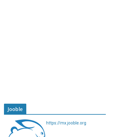
Jooble
https://mx.jooble.org