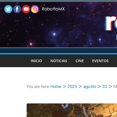
Skip
to
content
INICIO
NOTICIAS
CINE
EVENTOS
You are here:
Home
2025
agosto
30
M