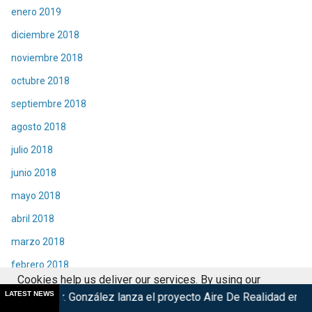
enero 2019
diciembre 2018
noviembre 2018
octubre 2018
septiembre 2018
agosto 2018
julio 2018
junio 2018
mayo 2018
abril 2018
marzo 2018
febrero 2018
Cookies help us deliver our services. By using our
enero 2018
LATEST NEWS
onzález lanza el proyecto Aire De Realidad en México
BBC anu
services, you agree to our use of cookies.
Got it
diciembre 2017