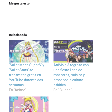
Me gusta esto:
Relacionado
‘Sailor Moon SuperS’ y
AniMole 3 regresa con
‘Sailor Stars’ se
una fiesta llena de
transmiten gratis en
máscaras, música y
YouTube durante dos
amor por la cultura
semanas
asiática
En "Anime"
En "Ciudad"