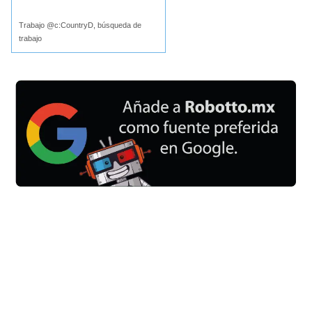
Trabajo @c:CountryD, búsqueda de
trabajo