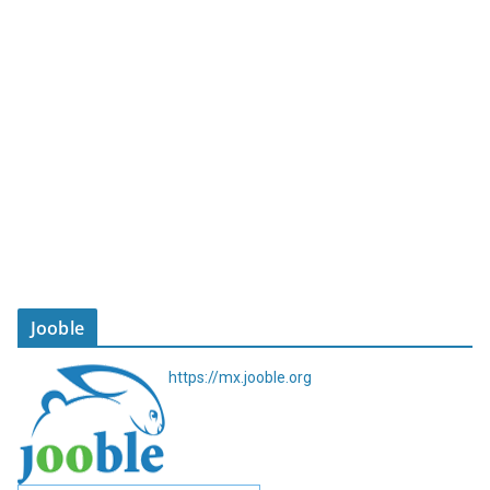
Jooble
https://mx.jooble.org