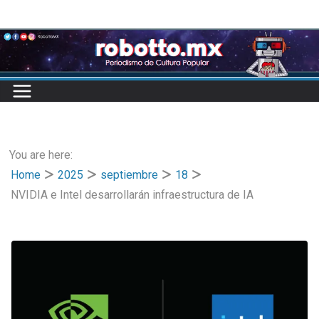
Skip
to
content
You are here:
Home
2025
septiembre
18
NVIDIA e Intel desarrollarán infraestructura de IA