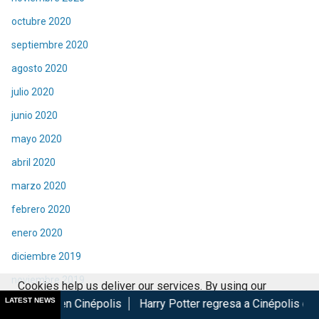
octubre 2020
septiembre 2020
agosto 2020
julio 2020
junio 2020
mayo 2020
abril 2020
marzo 2020
febrero 2020
enero 2020
diciembre 2019
noviembre 2019
Cookies help us deliver our services. By using our
LATEST NEWS
népolis
Harry Potter regresa a Cinépolis con menú y colecci
octubre 2019
services, you agree to our use of cookies.
Got it