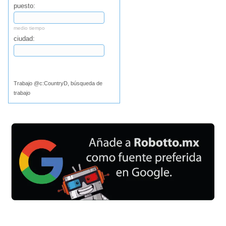
puesto:
medio tiempo
ciudad:
Buscar
Trabajo @c:CountryD, búsqueda de
trabajo