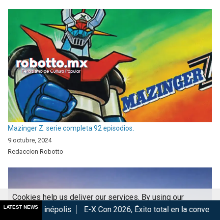
Mazinger Z: serie completa 92 episodios.
9 octubre, 2024
Redaccion Robotto
Cookies help us deliver our services. By using our
LATEST NEWS
olis
E-X Con 2026, Éxito total en la convención.
Los Mejor
services, you agree to our use of cookies.
Got it