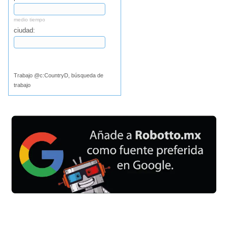
medio tiempo
ciudad:
Buscar
Trabajo @c:CountryD, búsqueda de
trabajo