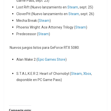
Game Pass, sept. 23)
Lost Rift (Nuevo lanzamiento en
Steam
, sept. 25)
CloverPit (Nuevo lanzamiento en
Steam
, sept. 26)
Mecha Break (
Steam
)
Phoenix Wright: Ace Attorney Trilogy (
Steam
)
Predecessor (
Steam
)
Nuevos juegos listos para GeForce RTX 5080:
Alan Wake 2 (
Epic Games Store
)
S.T.A.L.K.E.R 2: Heart of Chornobyl (
Steam
,
Xbox
,
disponible en PC Game Pass)
Comparte esto: