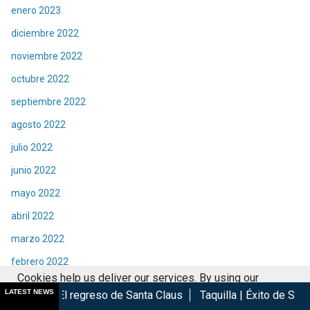
enero 2023
diciembre 2022
noviembre 2022
octubre 2022
septiembre 2022
agosto 2022
julio 2022
junio 2022
mayo 2022
abril 2022
marzo 2022
febrero 2022
Cookies help us deliver our services. By using our
enero 2022
LATEST NEWS
greso de Santa Claus
Taquilla | Éxito de Spider-Man Brand Ne
services, you agree to our use of cookies.
Got it
diciembre 2021