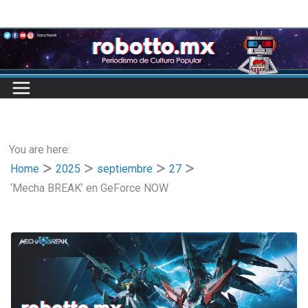
Skip
to
content
You are here:
Home
2025
septiembre
27
‘Mecha BREAK’ en GeForce NOW