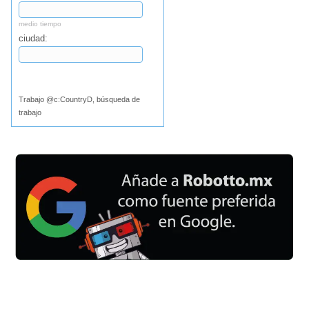
medio tiempo
ciudad:
Buscar
Trabajo @c:CountryD, búsqueda de
trabajo